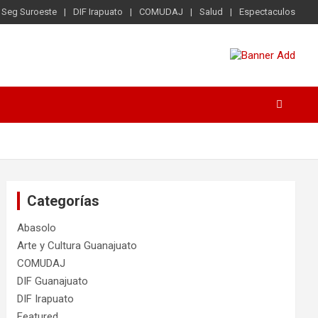
Seg Suroeste
DIF Irapuato
COMUDAJ
Salud
Espectaculos
Categorías
Abasolo
Arte y Cultura Guanajuato
COMUDAJ
DIF Guanajuato
DIF Irapuato
Featured