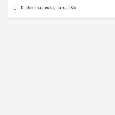
Navegación
Reciben mujeres tarjeta rosa Siti
de
entradas