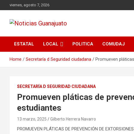
Skip
viernes, agosto 7, 2026
to
content
Noticias Guanajuato
ESTATAL
LOCAL
POLITICA
COMUDAJ
Home
Secretaría d Seguridad ciudadana
Promueven pláticas
SECRETARÍA D SEGURIDAD CIUDADANA
Promueven pláticas de prevenc
estudiantes
13 marzo, 2025
Gilberto Herrera Navarro
PROMUEVEN PLÁTICAS DE PREVENCIÓN DE EXTORSIONES