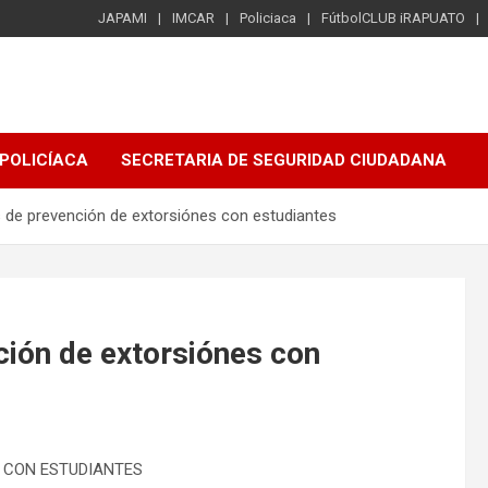
JAPAMI
IMCAR
Policiaca
FútbolCLUB iRAPUATO
POLICÍACA
SECRETARIA DE SEGURIDAD CIUDADANA
 de prevención de extorsiónes con estudiantes
ión de extorsiónes con
 CON ESTUDIANTES