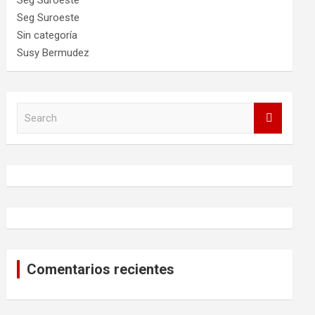
Seg Suroeste
Seg Suroeste
Sin categoría
Susy Bermudez
S
e
a
r
c
h
Comentarios recientes