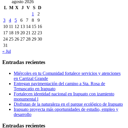
agosto 2026
L
M
X
J
V
S
D
1
2
3
4
5
6
7
8
9
10
11
12
13
14
15
16
17
18
19
20
21
22
23
24
25
26
27
28
29
30
31
« Jul
Entradas recientes
Miércoles en tu Comunidad fortalece servicios y atenciones
en Carrizal Grande
Entregan pavimentación del camino a Sta. Rosa de
Temascatio en Irapuato
Fortalecen identidad nacional en Irapuato con izamiento
monumental l
Disfrutan de la naturaleza en el parque ecológico de Irapuato
Irapuato proyecta más oportunidades de estudio, empleo y
desarrollo
Entradas recientes