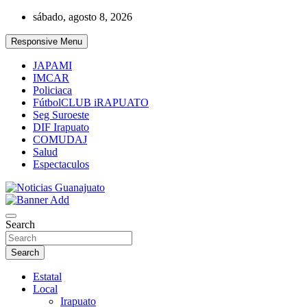
Skip
sábado, agosto 8, 2026
to
content
Responsive Menu
JAPAMI
IMCAR
Policiaca
FútbolCLUB iRAPUATO
Seg Suroeste
DIF Irapuato
COMUDAJ
Salud
Espectaculos
Noticias Guanajuato
Search
Search
Estatal
Local
Irapuato