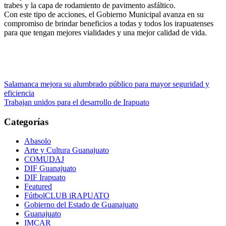
trabes y la capa de rodamiento de pavimento asfáltico.
Con este tipo de acciones, el Gobierno Municipal avanza en su
compromiso de brindar beneficios a todas y todos los irapuatenses
para que tengan mejores vialidades y una mejor calidad de vida.
Navegación
Salamanca mejora su alumbrado público para mayor seguridad y
eficiencia
de
Trabajan unidos para el desarrollo de Irapuato
entradas
Categorías
Abasolo
Arte y Cultura Guanajuato
COMUDAJ
DIF Guanajuato
DIF Irapuato
Featured
FútbolCLUB iRAPUATO
Gobierno del Estado de Guanajuato
Guanajuato
IMCAR