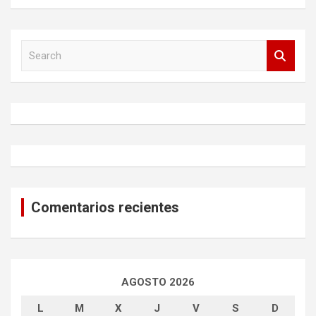
S
e
a
r
c
h
Comentarios recientes
AGOSTO 2026
L
M
X
J
V
S
D