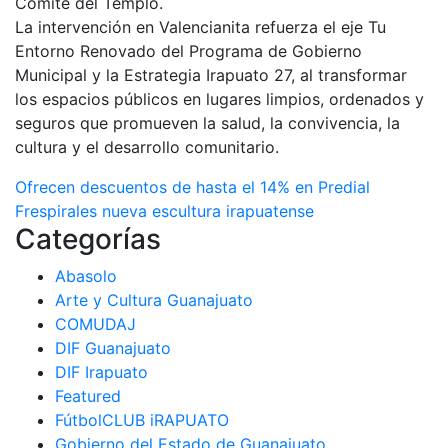
Comité del Templo.
La intervención en Valencianita refuerza el eje Tu
Entorno Renovado del Programa de Gobierno
Municipal y la Estrategia Irapuato 27, al transformar
los espacios públicos en lugares limpios, ordenados y
seguros que promueven la salud, la convivencia, la
cultura y el desarrollo comunitario.
Navegación
Ofrecen descuentos de hasta el 14% en Predial
Frespirales nueva escultura irapuatense
de
Categorías
entradas
Abasolo
Arte y Cultura Guanajuato
COMUDAJ
DIF Guanajuato
DIF Irapuato
Featured
FútbolCLUB iRAPUATO
Gobierno del Estado de Guanajuato