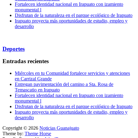
Fortalecen identidad nacional en Irapuato con izamiento
monumental l
Disfrutan de la naturaleza en el parque ecológico de Irapuato
Irapuato proyecta más oportunidades de estudio, empleo y
desarrollo
Deportes
Entradas recientes
Miércoles en tu Comunidad fortalece servicios y atenciones
en Carrizal Grande
Entregan pavimentación del camino a Sta. Rosa de
Temascatio en Irapuato
Fortalecen identidad nacional en Irapuato con izamiento
monumental l
Disfrutan de la naturaleza en el parque ecológico de Irapuato
Irapuato proyecta más oportunidades de estudio, empleo y
desarrollo
Copyright © 2026
Noticias Guanajuato
Theme by:
Theme Horse