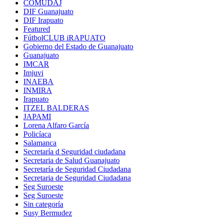
COMUDAJ
DIF Guanajuato
DIF Irapuato
Featured
FútbolCLUB iRAPUATO
Gobierno del Estado de Guanajuato
Guanajuato
IMCAR
Imjuvi
INAEBA
INMIRA
Irapuato
ITZEL BALDERAS
JAPAMI
Lorena Alfaro García
Policíaca
Salamanca
Secretaría d Seguridad ciudadana
Secretaria de Salud Guanajuato
Secretaría de Seguridad Ciudadana
Secretaria de Seguridad Ciudadana
Seg Suroeste
Seg Suroeste
Sin categoría
Susy Bermudez