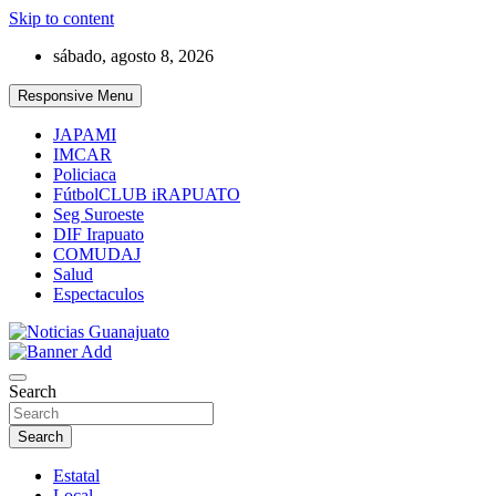
Skip to content
sábado, agosto 8, 2026
Responsive Menu
JAPAMI
IMCAR
Policiaca
FútbolCLUB iRAPUATO
Seg Suroeste
DIF Irapuato
COMUDAJ
Salud
Espectaculos
Noticias Guanajuato
Search
Search
Estatal
Local