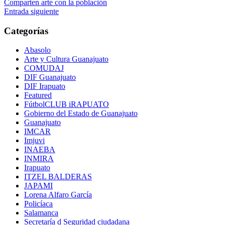
Navegación
Comparten arte con la población
Entrada siguiente
de
entradas
Categorías
Abasolo
Arte y Cultura Guanajuato
COMUDAJ
DIF Guanajuato
DIF Irapuato
Featured
FútbolCLUB iRAPUATO
Gobierno del Estado de Guanajuato
Guanajuato
IMCAR
Imjuvi
INAEBA
INMIRA
Irapuato
ITZEL BALDERAS
JAPAMI
Lorena Alfaro García
Policíaca
Salamanca
Secretaría d Seguridad ciudadana