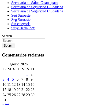
Secretaria de Salud Guanajuato
Secretaria de Seguridad Ciudadana
Secretaría de Seguridad Ciudadana
Seg Suroeste
Seg Suroeste
Sin categoría
Susy Bermudez
Search
Search
Comentarios recientes
agosto 2026
L
M
X
J
V
S
D
1
2
3
4
5
6
7
8
9
10
11
12
13
14
15
16
17
18
19
20
21
22
23
24
25
26
27
28
29
30
31
« Jul