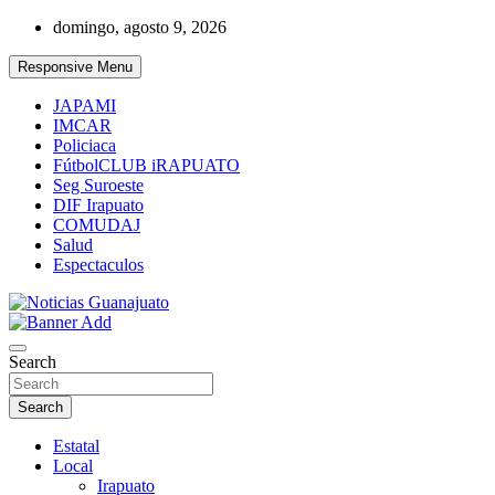
Skip
domingo, agosto 9, 2026
to
content
Responsive Menu
JAPAMI
IMCAR
Policiaca
FútbolCLUB iRAPUATO
Seg Suroeste
DIF Irapuato
COMUDAJ
Salud
Espectaculos
Noticias Guanajuato
Search
Search
Estatal
Local
Irapuato