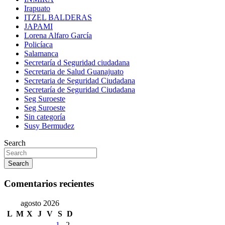
Irapuato
ITZEL BALDERAS
JAPAMI
Lorena Alfaro García
Policíaca
Salamanca
Secretaría d Seguridad ciudadana
Secretaria de Salud Guanajuato
Secretaria de Seguridad Ciudadana
Secretaría de Seguridad Ciudadana
Seg Suroeste
Seg Suroeste
Sin categoría
Susy Bermudez
Search
Search
Comentarios recientes
agosto 2026
L
M
X
J
V
S
D
1
2