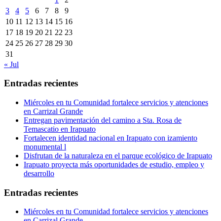
3
4
5
6
7
8
9
10
11
12
13
14
15
16
17
18
19
20
21
22
23
24
25
26
27
28
29
30
31
« Jul
Entradas recientes
Miércoles en tu Comunidad fortalece servicios y atenciones
en Carrizal Grande
Entregan pavimentación del camino a Sta. Rosa de
Temascatio en Irapuato
Fortalecen identidad nacional en Irapuato con izamiento
monumental l
Disfrutan de la naturaleza en el parque ecológico de Irapuato
Irapuato proyecta más oportunidades de estudio, empleo y
desarrollo
Entradas recientes
Miércoles en tu Comunidad fortalece servicios y atenciones
en Carrizal Grande