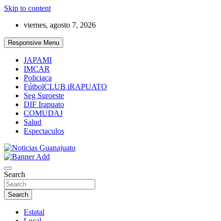
Skip to content
viernes, agosto 7, 2026
Responsive Menu
JAPAMI
IMCAR
Policiaca
FútbolCLUB iRAPUATO
Seg Suroeste
DIF Irapuato
COMUDAJ
Salud
Espectaculos
Noticias Guanajuato
Search
Search
Estatal
Local