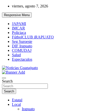
Skip
viernes, agosto 7, 2026
to
content
Responsive Menu
JAPAMI
IMCAR
Policiaca
FútbolCLUB iRAPUATO
Seg Suroeste
DIF Irapuato
COMUDAJ
Salud
Espectaculos
Noticias Guanajuato
Search
Search
Estatal
Local
Irapuato