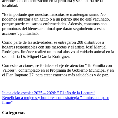
acciones de concientización en la primaria y secundaria de la
localidad.
“Es importante que nuestras mascotas se mantengan sanas. No
podemos abrazar a un gatito o a un perrito que no esté vacunado,
porque puede causarnos enfermedades. Además, contamos con
promotoras del bienestar animal que darán seguimiento a estas
acciones”, puntualizó.
Como parte de las actividades, se entregaron 208 distintivos a
hogares responsables con sus mascotas y el artista José Manuel
Rodríguez Jiménez realizó un mural alusivo al cuidado animal en la
secundaria Dr. Miguel García Rodríguez.
Con estas acciones, se fortalece el eje de atención “Tu Familia con
Valores”, contemplado en el Programa de Gobierno Municipal y en
el Plan Irapuato 27, para crear entornos más saludables y de paz.
Navegación
Inicia ciclo escolar 2025 – 2026: ” El año de la Lectura”
Benefician a mujeres y hombres con estrategia ” Juntos con paso
de
firme”
entradas
Categorías