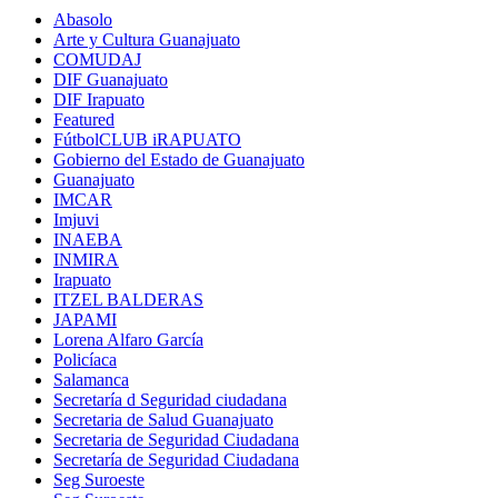
Abasolo
Arte y Cultura Guanajuato
COMUDAJ
DIF Guanajuato
DIF Irapuato
Featured
FútbolCLUB iRAPUATO
Gobierno del Estado de Guanajuato
Guanajuato
IMCAR
Imjuvi
INAEBA
INMIRA
Irapuato
ITZEL BALDERAS
JAPAMI
Lorena Alfaro García
Policíaca
Salamanca
Secretaría d Seguridad ciudadana
Secretaria de Salud Guanajuato
Secretaria de Seguridad Ciudadana
Secretaría de Seguridad Ciudadana
Seg Suroeste