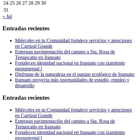
24
25
26
27
28
29
30
31
« Jul
Entradas recientes
Miércoles en tu Comunidad fortalece servicios y atenciones
en Carrizal Grande
Entregan pavimentación del camino a Sta. Rosa de
Temascatio en Irapuato
Fortalecen identidad nacional en Irapuato con izamiento
monumental l
Disfrutan de la naturaleza en el parque ecológico de Irapuato
Irapuato proyecta más oportunidades de estudio, empleo y
desarrollo
Entradas recientes
Miércoles en tu Comunidad fortalece servicios y atenciones
en Carrizal Grande
Entregan pavimentación del camino a Sta. Rosa de
Temascatio en Irapuato
Fortalecen identidad nacional en Irapuato con izamiento
monumental l