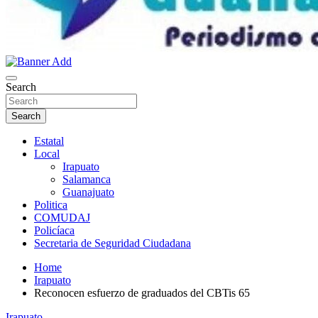
Noticias Guanajuato
Search
Search
Estatal
Local
Irapuato
Salamanca
Guanajuato
Politica
COMUDAJ
Policíaca
Secretaria de Seguridad Ciudadana
Home
Irapuato
Reconocen esfuerzo de graduados del CBTis 65
Irapuato