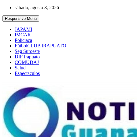
Skip
sábado, agosto 8, 2026
to
content
Responsive Menu
JAPAMI
IMCAR
Policiaca
FútbolCLUB iRAPUATO
Seg Suroeste
DIF Irapuato
COMUDAJ
Salud
Espectaculos