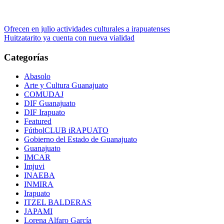
Navegación
Ofrecen en julio actividades culturales a irapuatenses
Huitzatarito ya cuenta con nueva vialidad
de
entradas
Categorías
Abasolo
Arte y Cultura Guanajuato
COMUDAJ
DIF Guanajuato
DIF Irapuato
Featured
FútbolCLUB iRAPUATO
Gobierno del Estado de Guanajuato
Guanajuato
IMCAR
Imjuvi
INAEBA
INMIRA
Irapuato
ITZEL BALDERAS
JAPAMI
Lorena Alfaro García