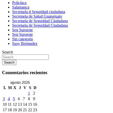
Policíaca
Salamanca
Secretaría d Seguridad ciudadana
Secretaria de Salud Guanajuato
Secretaría de Seguridad Ciudadana
Secretaria de Seguridad Ciudadana
Seg Suroeste
Seg Suroeste
Sin categoría
Susy Bermudez
Search
Search
Comentarios recientes
agosto 2026
L
M
X
J
V
S
D
1
2
3
4
5
6
7
8
9
10
11
12
13
14
15
16
17
18
19
20
21
22
23