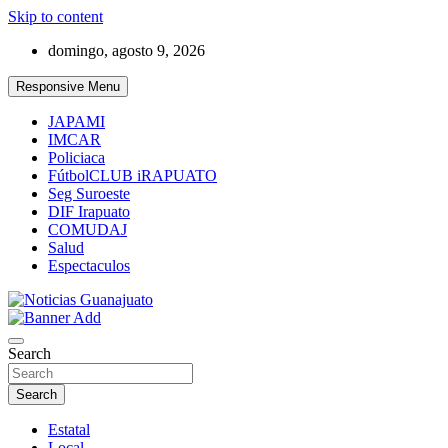
Skip to content
domingo, agosto 9, 2026
Responsive Menu
JAPAMI
IMCAR
Policiaca
FútbolCLUB iRAPUATO
Seg Suroeste
DIF Irapuato
COMUDAJ
Salud
Espectaculos
Noticias Guanajuato
Search
Search
Estatal
Local