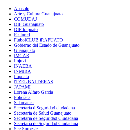
Abasolo
Arte y Cultura Guanajuato
COMUDAJ
DIF Guanajuato
DIF Irapuato
Featured
FútbolCLUB iRAPUATO
Gobierno del Estado de Guanajuato
Guanajuato
IMCAR
Imjuvi
INAEBA
INMIRA
Irapuato
ITZEL BALDERAS
JAPAMI
Lorena Alfaro García
Policíaca
Salamanca
Secretaría d Seguridad ciudadana
Secretaria de Salud Guanajuato
Secretaria de Seguridad Ciudadana
Secretaría de Seguridad Ciudadana
Seg Suroeste