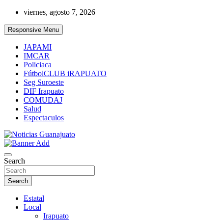
Skip
viernes, agosto 7, 2026
to
content
Responsive Menu
JAPAMI
IMCAR
Policiaca
FútbolCLUB iRAPUATO
Seg Suroeste
DIF Irapuato
COMUDAJ
Salud
Espectaculos
Noticias Guanajuato
Search
Search
Estatal
Local
Irapuato