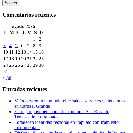
Search
Comentarios recientes
agosto 2026
L
M
X
J
V
S
D
1
2
3
4
5
6
7
8
9
10
11
12
13
14
15
16
17
18
19
20
21
22
23
24
25
26
27
28
29
30
31
« Jul
Entradas recientes
Miércoles en tu Comunidad fortalece servicios y atenciones
en Carrizal Grande
Entregan pavimentación del camino a Sta. Rosa de
Temascatio en Irapuato
Fortalecen identidad nacional en Irapuato con izamiento
monumental l
Disfrutan de la naturaleza en el parque ecológico de Irapuato