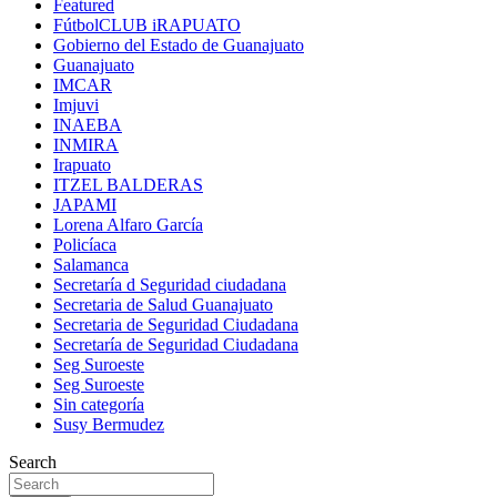
Featured
FútbolCLUB iRAPUATO
Gobierno del Estado de Guanajuato
Guanajuato
IMCAR
Imjuvi
INAEBA
INMIRA
Irapuato
ITZEL BALDERAS
JAPAMI
Lorena Alfaro García
Policíaca
Salamanca
Secretaría d Seguridad ciudadana
Secretaria de Salud Guanajuato
Secretaria de Seguridad Ciudadana
Secretaría de Seguridad Ciudadana
Seg Suroeste
Seg Suroeste
Sin categoría
Susy Bermudez
Search