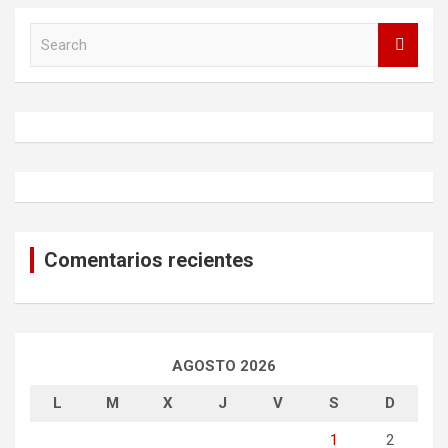
S
e
a
r
c
h
Comentarios recientes
AGOSTO 2026
L
M
X
J
V
S
D
1
2