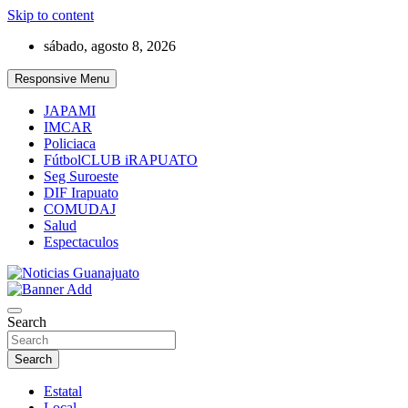
Skip to content
sábado, agosto 8, 2026
Responsive Menu
JAPAMI
IMCAR
Policiaca
FútbolCLUB iRAPUATO
Seg Suroeste
DIF Irapuato
COMUDAJ
Salud
Espectaculos
Noticias Guanajuato
Search
Search
Estatal
Local