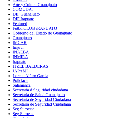
Arte y Cultura Guanajuato
COMUDAJ
DIF Guanajuato
DIF Irapuato
Featured
FútbolCLUB iRAPUATO
Gobierno del Estado de Guanajuato
Guanajuato
IMCAR
Imjuvi
INAEBA
INMIRA
Irapuato
ITZEL BALDERAS
JAPAMI
Lorena Alfaro García
Policíaca
Salamanca
Secretaría d Seguridad ciudadana
Secretaria de Salud Guanajuato
Secretaria de Seguridad Ciudadana
Secretaría de Seguridad Ciudadana
Seg Suroeste
Seg Suroeste