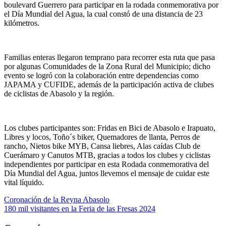
boulevard Guerrero para participar en la rodada conmemorativa por
el Día Mundial del Agua, la cual constó de una distancia de 23
kilómetros.
Familias enteras llegaron temprano para recorrer esta ruta que pasa
por algunas Comunidades de la Zona Rural del Municipio; dicho
evento se logró con la colaboración entre dependencias como
JAPAMA y CUFIDE, además de la participación activa de clubes
de ciclistas de Abasolo y la región.
Los clubes participantes son: Fridas en Bici de Abasolo e Irapuato,
Libres y locos, Toño´s biker, Quemadores de llanta, Perros de
rancho, Nietos bike MYB, Cansa liebres, Alas caídas Club de
Cuerámaro y Canutos MTB, gracias a todos los clubes y ciclistas
independientes por participar en esta Rodada conmemorativa del
Día Mundial del Agua, juntos llevemos el mensaje de cuidar este
vital líquido.
Navegación
Coronación de la Reyna Abasolo
180 mil visitantes en la Feria de las Fresas 2024
de