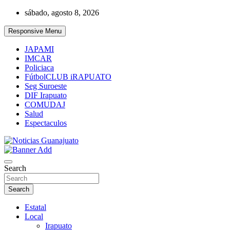
Skip
sábado, agosto 8, 2026
to
content
Responsive Menu
JAPAMI
IMCAR
Policiaca
FútbolCLUB iRAPUATO
Seg Suroeste
DIF Irapuato
COMUDAJ
Salud
Espectaculos
Noticias Guanajuato
Search
Search
Estatal
Local
Irapuato