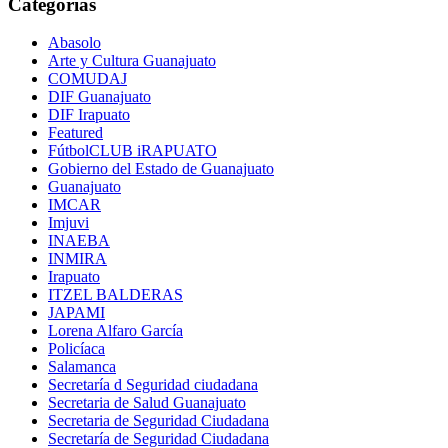
entradas
Categorías
Abasolo
Arte y Cultura Guanajuato
COMUDAJ
DIF Guanajuato
DIF Irapuato
Featured
FútbolCLUB iRAPUATO
Gobierno del Estado de Guanajuato
Guanajuato
IMCAR
Imjuvi
INAEBA
INMIRA
Irapuato
ITZEL BALDERAS
JAPAMI
Lorena Alfaro García
Policíaca
Salamanca
Secretaría d Seguridad ciudadana
Secretaria de Salud Guanajuato
Secretaria de Seguridad Ciudadana
Secretaría de Seguridad Ciudadana