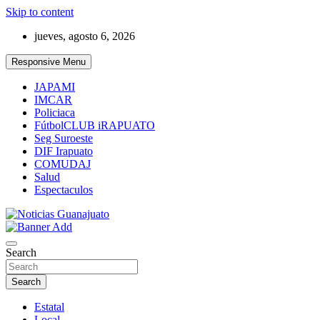
Skip to content
jueves, agosto 6, 2026
Responsive Menu
JAPAMI
IMCAR
Policiaca
FútbolCLUB iRAPUATO
Seg Suroeste
DIF Irapuato
COMUDAJ
Salud
Espectaculos
Noticias Guanajuato
Search
Search
Estatal
Local