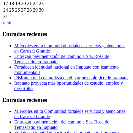
17
18
19
20
21
22
23
24
25
26
27
28
29
30
31
« Jul
Entradas recientes
Miércoles en tu Comunidad fortalece servicios y atenciones
en Carrizal Grande
Entregan pavimentación del camino a Sta. Rosa de
Temascatio en Irapuato
Fortalecen identidad nacional en Irapuato con izamiento
monumental l
Disfrutan de la naturaleza en el parque ecológico de Irapuato
Irapuato proyecta más oportunidades de estudio, empleo y
desarrollo
Entradas recientes
Miércoles en tu Comunidad fortalece servicios y atenciones
en Carrizal Grande
Entregan pavimentación del camino a Sta. Rosa de
Temascatio en Irapuato
Fortalecen identidad nacional en Irapuato con izamiento