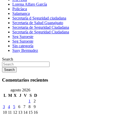
Lorena Alfaro García
Policíaca
Salamanca
Secretaría d Seguridad ciudadana
Secretaria de Salud Guanajuato
Secretaria de Seguridad Ciudadana
Secretaría de Seguridad Ciudadana
Seg Suroeste
Seg Suroeste
Sin categoría
Susy Bermudez
Search
Search
Comentarios recientes
agosto 2026
L
M
X
J
V
S
D
1
2
3
4
5
6
7
8
9
10
11
12
13
14
15
16