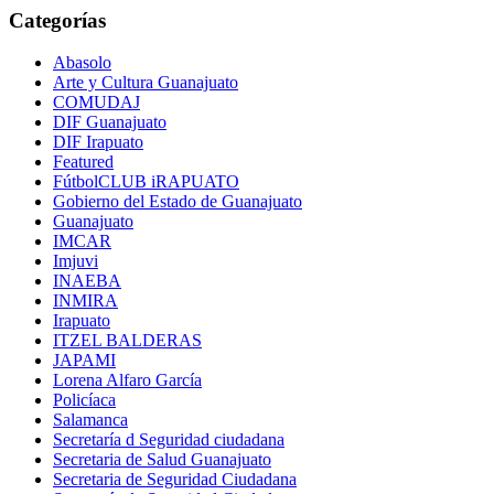
entradas
Categorías
Abasolo
Arte y Cultura Guanajuato
COMUDAJ
DIF Guanajuato
DIF Irapuato
Featured
FútbolCLUB iRAPUATO
Gobierno del Estado de Guanajuato
Guanajuato
IMCAR
Imjuvi
INAEBA
INMIRA
Irapuato
ITZEL BALDERAS
JAPAMI
Lorena Alfaro García
Policíaca
Salamanca
Secretaría d Seguridad ciudadana
Secretaria de Salud Guanajuato
Secretaria de Seguridad Ciudadana