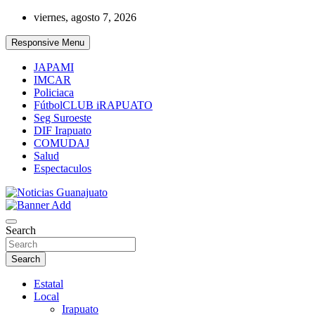
Skip
viernes, agosto 7, 2026
to
content
Responsive Menu
JAPAMI
IMCAR
Policiaca
FútbolCLUB iRAPUATO
Seg Suroeste
DIF Irapuato
COMUDAJ
Salud
Espectaculos
Noticias Guanajuato
Search
Search
Estatal
Local
Irapuato