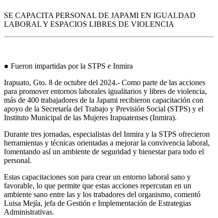
SE CAPACITA PERSONAL DE JAPAMI EN IGUALDAD
LABORAL Y ESPACIOS LIBRES DE VIOLENCIA
●
Fueron impartidas por la STPS e I
nmira
Irapuato, Gto. 8
de octubre del 2024.-
Como parte de las acciones
para promover entornos laborales igualitarios y libres de violencia,
más de 400 trabajadores de la J
apami
recibieron capacitación
con
apoyo
de la Secretaría del Trabajo y Previsión Social (STPS) y el
Instituto Municipal de las Mujeres Irapuatenses (I
nmira
).
Durante tres jornadas, especialistas del I
nmira
y la STPS ofrecieron
herramientas y técnicas orientadas a mejorar la convivencia laboral,
fomentando así un ambiente de seguridad y bienestar para todo el
personal.
Estas capacitaciones son para crear un entorno laboral sano y
favorable, lo que permite que estas acciones repercutan en un
ambiente sano entre las y los
trabadores
del
o
rganismo, comentó
Luisa Mejía, jefa de
G
estión e
I
mplementación de
E
strategias
A
dministrativas.