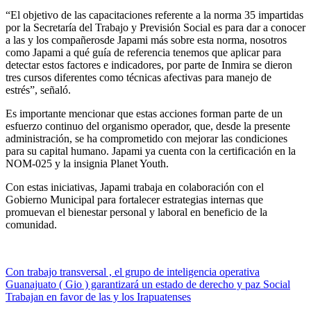
“
El objetivo de las capacitaciones
referente
a la norma 35
impartidas
por la Secretaría del Trabajo y Previsión Social es para dar a conocer
a las y
los com
pañeros
de J
apami más
sobre
esta norma, nosotros
como J
apami a
qu
é
guía de referencia tenemos que aplicar para
detectar estos factores e indicadores, por parte de I
nmira
se dieron
tres cursos diferentes como técnicas afectivas para manejo de
estré
s”, señaló.
Es importante
mencionar
que estas acciones forman parte de un
esfuerzo continuo del
o
rganismo
o
perador, que, desde la presente
a
dministración, se ha comprometido con mejorar las condiciones
para su capital humano. J
apami
ya cuenta c
on la certificación en la
NOM-02
5 y la insignia Planet Youth.
Con estas iniciativas,
Japami
trabaja en colaboración con el
Gobierno Municipal para fortalecer estrategias internas que
promuevan el bienestar personal y laboral en beneficio de la
comunidad.
Navegación
Con trabajo transversal , el grupo de inteligencia operativa
Guanajuato ( Gio ) garantizará un estado de derecho y paz Social
de
Trabajan en favor de las y los Irapuatenses