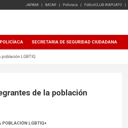
JAPAMI
IMCAR
Policiaca
FútbolCLUB iRAPUATO
POLICÍACA
SECRETARIA DE SEGURIDAD CIUDADANA
la población LGBTIQ
egrantes de la población
A POBLACIÓN LGBTIQ+