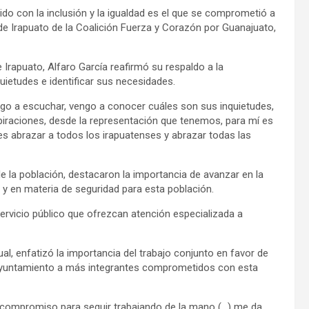
o con la inclusión y la igualdad es el que se comprometió a
de Irapuato de la Coalición Fuerza y Corazón por Guanajuato,
Irapuato, Alfaro García reafirmó su respaldo a la
ietudes e identificar sus necesidades.
ngo a escuchar, vengo a conocer cuáles son sus inquietudes,
iraciones, desde la representación que tenemos, para mí es
es abrazar a todos los irapuatenses y abrazar todas las
e la población, destacaron la importancia de avanzar en la
a y en materia de seguridad para esta población.
ervicio público que ofrezcan atención especializada a
al, enfatizó la importancia del trabajo conjunto en favor de
l Ayuntamiento a más integrantes comprometidos con esta
ro compromiso para seguir trabajando de la mano (…) me da