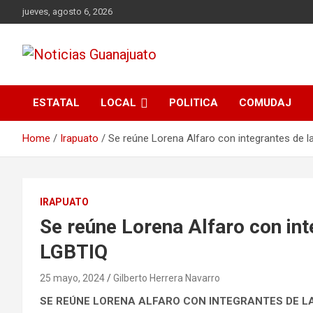
Skip
jueves, agosto 6, 2026
to
content
Noticias Guanajuato
ESTATAL
LOCAL
POLITICA
COMUDAJ
Home
Irapuato
Se reúne Lorena Alfaro con integrantes de 
IRAPUATO
Se reúne Lorena Alfaro con int
LGBTIQ
25 mayo, 2024
Gilberto Herrera Navarro
SE REÚNE LORENA ALFARO CON INTEGRANTES DE L