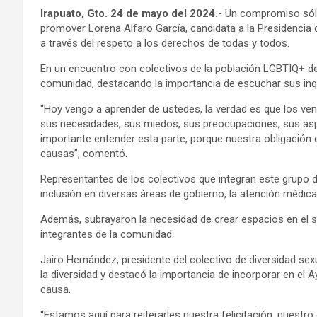
Irapuato, Gto. 24 de mayo del 2024.-
Un compromiso sólid
promover Lorena Alfaro García, candidata a la Presidencia 
a través del respeto a los derechos de todas y todos.
En un encuentro con colectivos de la población LGBTIQ+ de 
comunidad, destacando la importancia de escuchar sus inqu
“Hoy vengo a aprender de ustedes, la verdad es que los ve
sus necesidades, sus miedos, sus preocupaciones, sus asp
importante entender esta parte, porque nuestra obligación 
causas”, comentó.
Representantes de los colectivos que integran este grupo d
inclusión en diversas áreas de gobierno, la atención médic
Además, subrayaron la necesidad de crear espacios en el s
integrantes de la comunidad.
Jairo Hernández, presidente del colectivo de diversidad sexu
la diversidad y destacó la importancia de incorporar en e
causa.
“Estamos aquí para reiterarles nuestra felicitación, nuest