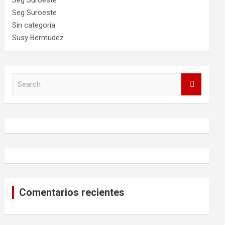
Seg Suroeste
Seg Suroeste
Sin categoría
Susy Bermudez
S
e
a
r
c
h
Comentarios recientes