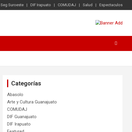
Seg Suroeste
DIF Irapuato
COMUDAJ
Salud
Espectaculos
Categorías
Abasolo
Arte y Cultura Guanajuato
COMUDAJ
DIF Guanajuato
DIF Irapuato
Featured