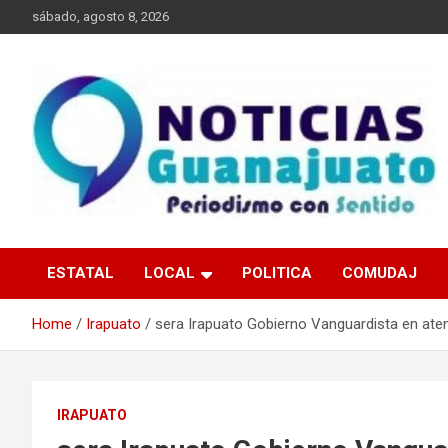
Skip
sábado, agosto 8, 2026
to
content
Noticias Guanajuato
ESTATAL
LOCAL
POLITICA
COMUDAJ
Home
Irapuato
sera Irapuato Gobierno Vanguardista en ate
IRAPUATO