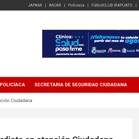
JAPAMI
IMCAR
Policiaca
FútbolCLUB iRAPUATO
POLICÍACA
SECRETARIA DE SEGURIDAD CIUDADANA
nción Ciudadana