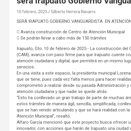
sera Irapuato Gobierno Vangua
10 febrero, 2025
Gilberto Herrera Navarro
SERÁ IRAPUATO GOBIERNO VANGUARDISTA EN ATENCIÓ
 Avanza construcción de Centro de Atención Municipal
 Se podrán llevar a cabo más de 150 trámites
Irapuato, Gto. 10 de febrero de 2025.- La construcción del
(CAM), avanza con paso firme para que Irapuato cuente con
atención ciudadana y digital, que permitirá en un mismo lu
servicios.
En una visita a este espacio, la presidenta municipal Loren
que se tiene, pues cada vez falta menos para hacer realidad
comprometió a realizar desde su pasada Administración y s
atención ciudadana y que nadie se quede atrás.
“Esto ha conllevado un gran trabajo de parte de muchas áre
estos trámites de manera ágil, sencilla, simplificada, conl
que se han venido articulando y que se hará realidad con l
Atención Municipal”, resaltó.
Alfaro García mencionó que este proyecto busca ofrecer u
innovador, con acciones que harán de Irapuato una ciudad i