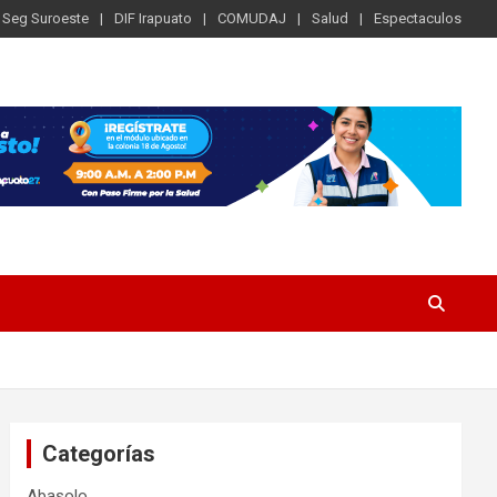
Seg Suroeste
DIF Irapuato
COMUDAJ
Salud
Espectaculos
Categorías
Abasolo