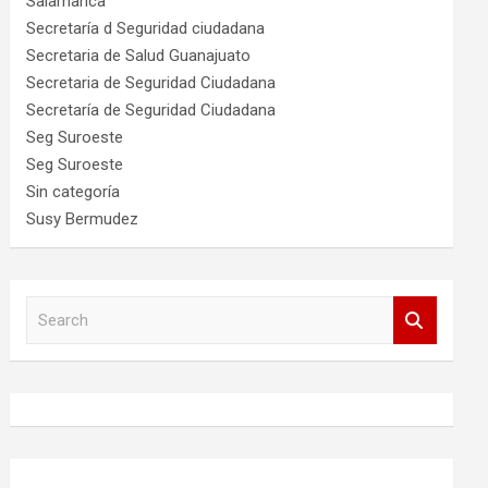
Salamanca
Secretaría d Seguridad ciudadana
Secretaria de Salud Guanajuato
Secretaria de Seguridad Ciudadana
Secretaría de Seguridad Ciudadana
Seg Suroeste
Seg Suroeste
Sin categoría
Susy Bermudez
S
e
a
r
c
h