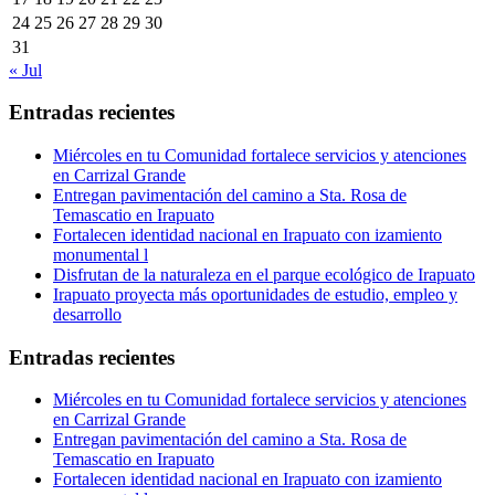
24
25
26
27
28
29
30
31
« Jul
Entradas recientes
Miércoles en tu Comunidad fortalece servicios y atenciones
en Carrizal Grande
Entregan pavimentación del camino a Sta. Rosa de
Temascatio en Irapuato
Fortalecen identidad nacional en Irapuato con izamiento
monumental l
Disfrutan de la naturaleza en el parque ecológico de Irapuato
Irapuato proyecta más oportunidades de estudio, empleo y
desarrollo
Entradas recientes
Miércoles en tu Comunidad fortalece servicios y atenciones
en Carrizal Grande
Entregan pavimentación del camino a Sta. Rosa de
Temascatio en Irapuato
Fortalecen identidad nacional en Irapuato con izamiento