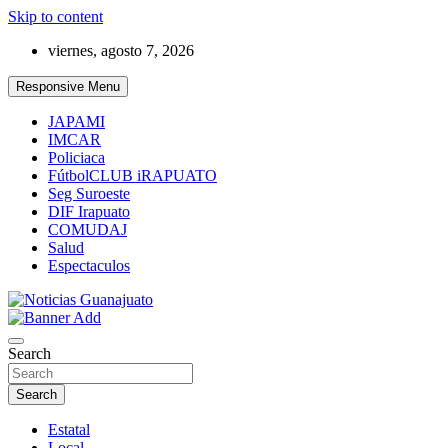
Skip to content
viernes, agosto 7, 2026
Responsive Menu
JAPAMI
IMCAR
Policiaca
FútbolCLUB iRAPUATO
Seg Suroeste
DIF Irapuato
COMUDAJ
Salud
Espectaculos
Noticias Guanajuato
Search
Search
Estatal
Local