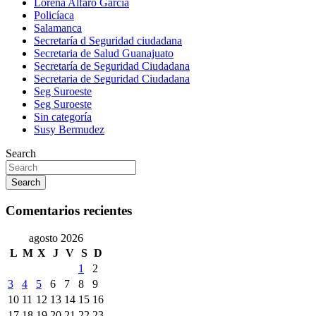
Lorena Alfaro García
Policíaca
Salamanca
Secretaría d Seguridad ciudadana
Secretaria de Salud Guanajuato
Secretaría de Seguridad Ciudadana
Secretaria de Seguridad Ciudadana
Seg Suroeste
Seg Suroeste
Sin categoría
Susy Bermudez
Search
Search
Comentarios recientes
agosto 2026
L
M
X
J
V
S
D
1
2
3
4
5
6
7
8
9
10
11
12
13
14
15
16
17
18
19
20
21
22
23