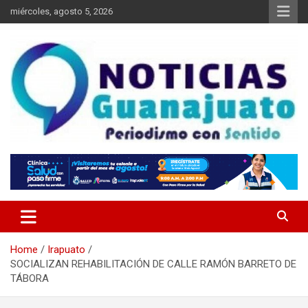
Skip
miércoles, agosto 5, 2026
to
content
Noticias Guanajuato
Home
Irapuato
SOCIALIZAN REHABILITACIÓN DE CALLE RAMÓN BARRETO DE
TÁBORA