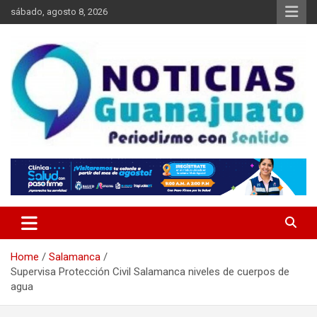
Skip
sábado, agosto 8, 2026
to
content
Noticias Guanajuato
Home
Salamanca
Supervisa Protección Civil Salamanca niveles de cuerpos de
agua