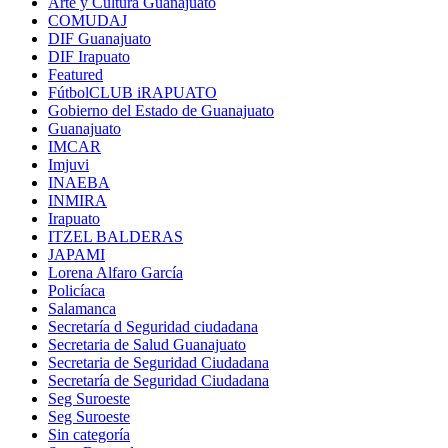
Arte y Cultura Guanajuato
COMUDAJ
DIF Guanajuato
DIF Irapuato
Featured
FútbolCLUB iRAPUATO
Gobierno del Estado de Guanajuato
Guanajuato
IMCAR
Imjuvi
INAEBA
INMIRA
Irapuato
ITZEL BALDERAS
JAPAMI
Lorena Alfaro García
Policíaca
Salamanca
Secretaría d Seguridad ciudadana
Secretaria de Salud Guanajuato
Secretaria de Seguridad Ciudadana
Secretaría de Seguridad Ciudadana
Seg Suroeste
Seg Suroeste
Sin categoría