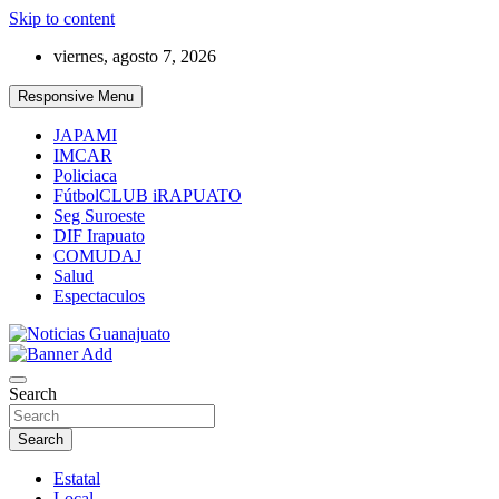
Skip to content
viernes, agosto 7, 2026
Responsive Menu
JAPAMI
IMCAR
Policiaca
FútbolCLUB iRAPUATO
Seg Suroeste
DIF Irapuato
COMUDAJ
Salud
Espectaculos
Noticias Guanajuato
Search
Search
Estatal
Local