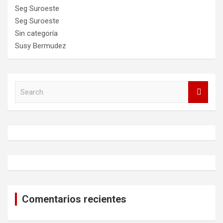
Seg Suroeste
Seg Suroeste
Sin categoría
Susy Bermudez
S
e
a
r
c
h
Comentarios recientes