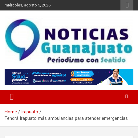
Skip
miércoles, agosto 5, 2026
to
content
Noticias Guanajuato
Home
Irapuato
Tendrá Irapuato más ambulancias para atender emergencias