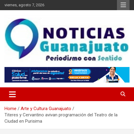
Skip
viernes, agosto 7, 2026
to
content
Noticias Guanajuato
Home
Arte y Cultura Guanajuato
Titeres y Cervantino avivan programación del Teatro de la
Ciudad en Purisima