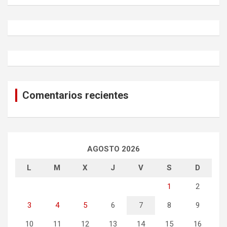
a
r
c
h
Comentarios recientes
AGOSTO 2026
L
M
X
J
V
S
D
1
2
3
4
5
6
7
8
9
10
11
12
13
14
15
16