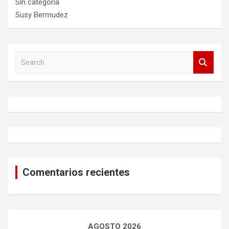
Sin categoría
Susy Bermudez
S
e
a
r
c
h
Comentarios recientes
AGOSTO 2026