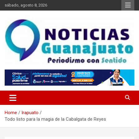
Skip
sábado, agosto 8, 2026
to
content
Noticias Guanajuato
Home
Irapuato
Todo listo para la magia de la Cabalgata de Reyes