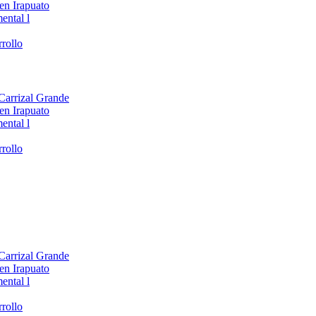
en Irapuato
ental l
rollo
 Carrizal Grande
en Irapuato
ental l
rollo
 Carrizal Grande
en Irapuato
ental l
rollo