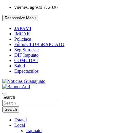
Skip
viernes, agosto 7, 2026
to
content
Responsive Menu
JAPAMI
IMCAR
Policiaca
FútbolCLUB iRAPUATO
Seg Suroeste
DIF Irapuato
COMUDAJ
Salud
Espectaculos
Noticias Guanajuato
Search
Search
Estatal
Local
Irapuato