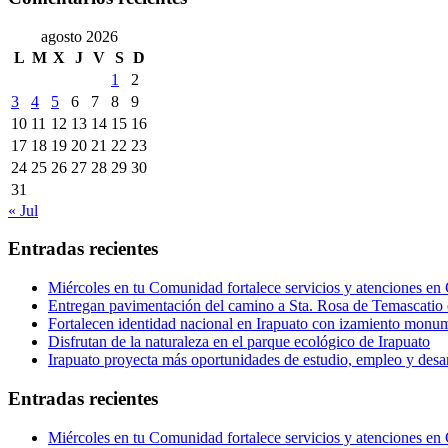
agosto 2026
L
M
X
J
V
S
D
1
2
3
4
5
6
7
8
9
10
11
12
13
14
15
16
17
18
19
20
21
22
23
24
25
26
27
28
29
30
31
« Jul
Entradas recientes
Miércoles en tu Comunidad fortalece servicios y atenciones en
Entregan pavimentación del camino a Sta. Rosa de Temascatio 
Fortalecen identidad nacional en Irapuato con izamiento monum
Disfrutan de la naturaleza en el parque ecológico de Irapuato
Irapuato proyecta más oportunidades de estudio, empleo y desar
Entradas recientes
Miércoles en tu Comunidad fortalece servicios y atenciones en