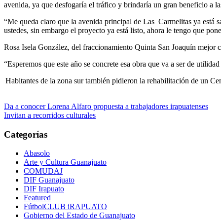
avenida, ya que desfogaría el tráfico y brindaría un gran beneficio a la
“Me queda claro que la avenida principal de Las Carmelitas ya está sat
ustedes, sin embargo el proyecto ya está listo, ahora le tengo que pon
Rosa Isela González, del fraccionamiento Quinta San Joaquín mejor c
“Esperemos que este año se concrete esa obra que va a ser de utilidad
Habitantes de la zona sur también pidieron la rehabilitación de un Ce
Navegación
Da a conocer Lorena Alfaro propuesta a trabajadores irapuatenses
Invitan a recorridos culturales
de
entradas
Categorías
Abasolo
Arte y Cultura Guanajuato
COMUDAJ
DIF Guanajuato
DIF Irapuato
Featured
FútbolCLUB iRAPUATO
Gobierno del Estado de Guanajuato