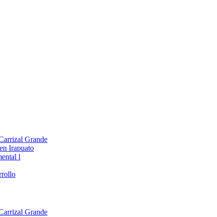
 Carrizal Grande
en Irapuato
ental l
rollo
 Carrizal Grande