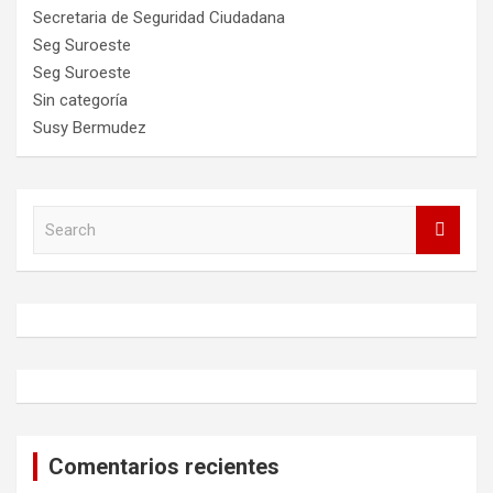
Secretaria de Seguridad Ciudadana
Seg Suroeste
Seg Suroeste
Sin categoría
Susy Bermudez
S
e
a
r
c
h
Comentarios recientes