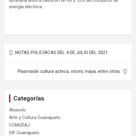
luminaria ahorra hasta en un 45 y 55% del consumo de
energía eléctrica.
Navegación
NOTAS POLICÍACAS DEL 4 DE JULIO DEL 2021
de
entradas
Plasmarán cultura azteca, otomí, maya, entre otras.
Categorías
Abasolo
Arte y Cultura Guanajuato
COMUDAJ
DIF Guanajuato