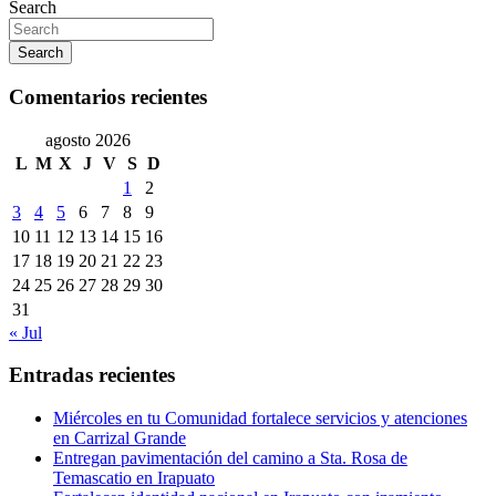
Search
Search
Comentarios recientes
agosto 2026
L
M
X
J
V
S
D
1
2
3
4
5
6
7
8
9
10
11
12
13
14
15
16
17
18
19
20
21
22
23
24
25
26
27
28
29
30
31
« Jul
Entradas recientes
Miércoles en tu Comunidad fortalece servicios y atenciones
en Carrizal Grande
Entregan pavimentación del camino a Sta. Rosa de
Temascatio en Irapuato