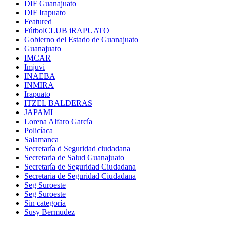
DIF Guanajuato
DIF Irapuato
Featured
FútbolCLUB iRAPUATO
Gobierno del Estado de Guanajuato
Guanajuato
IMCAR
Imjuvi
INAEBA
INMIRA
Irapuato
ITZEL BALDERAS
JAPAMI
Lorena Alfaro García
Policíaca
Salamanca
Secretaría d Seguridad ciudadana
Secretaria de Salud Guanajuato
Secretaría de Seguridad Ciudadana
Secretaria de Seguridad Ciudadana
Seg Suroeste
Seg Suroeste
Sin categoría
Susy Bermudez