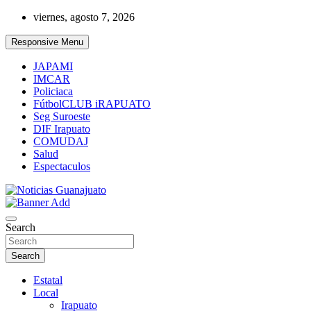
Skip
viernes, agosto 7, 2026
to
content
Responsive Menu
JAPAMI
IMCAR
Policiaca
FútbolCLUB iRAPUATO
Seg Suroeste
DIF Irapuato
COMUDAJ
Salud
Espectaculos
Noticias Guanajuato
Search
Search
Estatal
Local
Irapuato