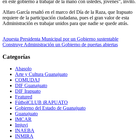
en este gobierno a trabajar de la mano con ustedes, jóvenes”, invitó.
Alfaro García resaltó en el marco del Día de la Raza, que Irapuato
requiere de la participación ciudadana, pues el gran valor de esta
Administración es trabajar unidos para que nadie se quede atrás.
Navegación
Apuesta Presidenta Municipal por un Gobierno sustentable
Construye Administración un Gobierno de puertas abiertas
de
entradas
Categorías
Abasolo
Arte y Cultura Guanajuato
COMUDAJ
DIF Guanajuato
DIF Irapuato
Featured
FútbolCLUB iRAPUATO
Gobierno del Estado de Guanajuato
Guanajuato
IMCAR
Imjuvi
INAEBA
INMIRA