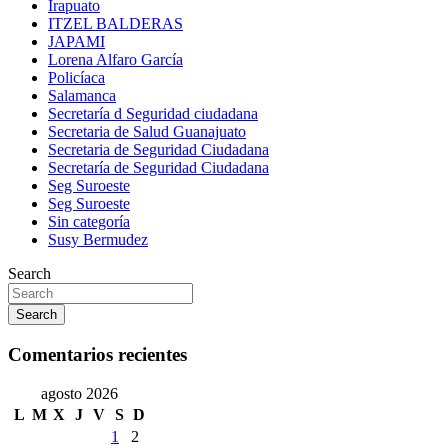
Irapuato
ITZEL BALDERAS
JAPAMI
Lorena Alfaro García
Policíaca
Salamanca
Secretaría d Seguridad ciudadana
Secretaria de Salud Guanajuato
Secretaria de Seguridad Ciudadana
Secretaría de Seguridad Ciudadana
Seg Suroeste
Seg Suroeste
Sin categoría
Susy Bermudez
Search
Search
Comentarios recientes
agosto 2026
L
M
X
J
V
S
D
1
2