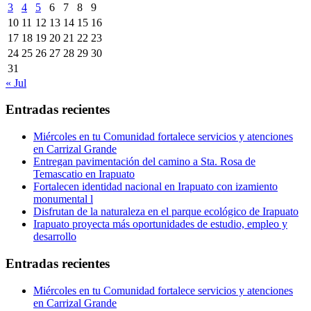
3
4
5
6
7
8
9
10
11
12
13
14
15
16
17
18
19
20
21
22
23
24
25
26
27
28
29
30
31
« Jul
Entradas recientes
Miércoles en tu Comunidad fortalece servicios y atenciones
en Carrizal Grande
Entregan pavimentación del camino a Sta. Rosa de
Temascatio en Irapuato
Fortalecen identidad nacional en Irapuato con izamiento
monumental l
Disfrutan de la naturaleza en el parque ecológico de Irapuato
Irapuato proyecta más oportunidades de estudio, empleo y
desarrollo
Entradas recientes
Miércoles en tu Comunidad fortalece servicios y atenciones
en Carrizal Grande