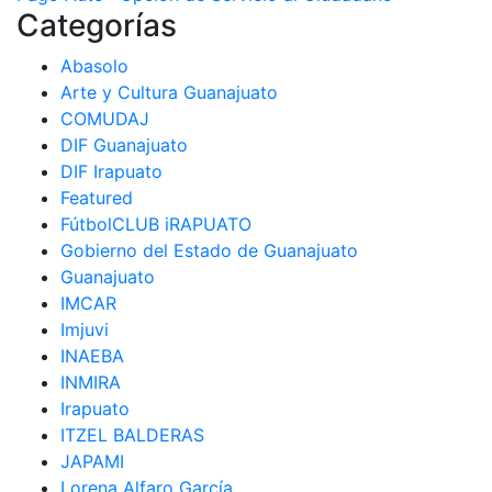
de
Categorías
entradas
Abasolo
Arte y Cultura Guanajuato
COMUDAJ
DIF Guanajuato
DIF Irapuato
Featured
FútbolCLUB iRAPUATO
Gobierno del Estado de Guanajuato
Guanajuato
IMCAR
Imjuvi
INAEBA
INMIRA
Irapuato
ITZEL BALDERAS
JAPAMI
Lorena Alfaro García