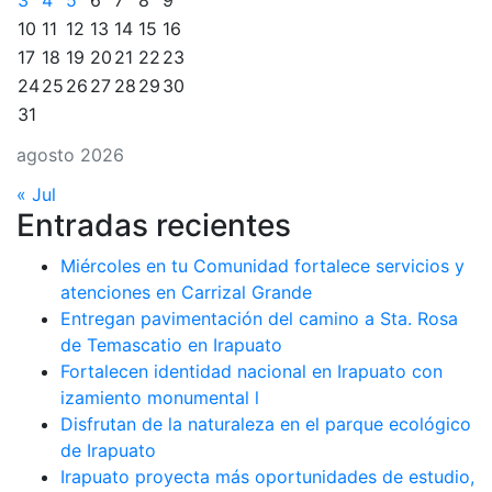
3
4
5
6
7
8
9
10
11
12
13
14
15
16
17
18
19
20
21
22
23
24
25
26
27
28
29
30
31
agosto 2026
« Jul
Entradas recientes
Miércoles en tu Comunidad fortalece servicios y
atenciones en Carrizal Grande
Entregan pavimentación del camino a Sta. Rosa
de Temascatio en Irapuato
Fortalecen identidad nacional en Irapuato con
izamiento monumental l
Disfrutan de la naturaleza en el parque ecológico
de Irapuato
Irapuato proyecta más oportunidades de estudio,