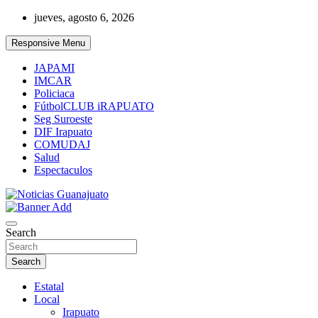
Skip
jueves, agosto 6, 2026
to
content
Responsive Menu
JAPAMI
IMCAR
Policiaca
FútbolCLUB iRAPUATO
Seg Suroeste
DIF Irapuato
COMUDAJ
Salud
Espectaculos
Noticias Guanajuato
Search
Search
Estatal
Local
Irapuato