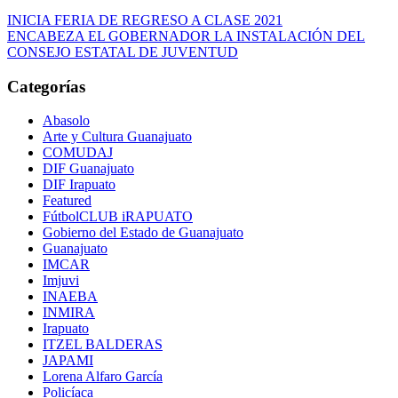
Navegación
INICIA FERIA DE REGRESO A CLASE 2021
ENCABEZA EL GOBERNADOR LA INSTALACIÓN DEL
de
CONSEJO ESTATAL DE JUVENTUD
entradas
Categorías
Abasolo
Arte y Cultura Guanajuato
COMUDAJ
DIF Guanajuato
DIF Irapuato
Featured
FútbolCLUB iRAPUATO
Gobierno del Estado de Guanajuato
Guanajuato
IMCAR
Imjuvi
INAEBA
INMIRA
Irapuato
ITZEL BALDERAS
JAPAMI
Lorena Alfaro García
Policíaca