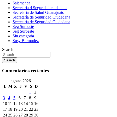
Salamanca
Secretaría d Seguridad ciudadana
Secretaria de Salud Guanajuato
Secretaría de Seguridad Ciudadana
Secretaria de Seguridad Ciudadana
Seg Suroeste
Seg Suroeste
Sin categoría
Susy Bermudez
Search
Search
Comentarios recientes
agosto 2026
L
M
X
J
V
S
D
1
2
3
4
5
6
7
8
9
10
11
12
13
14
15
16
17
18
19
20
21
22
23
24
25
26
27
28
29
30