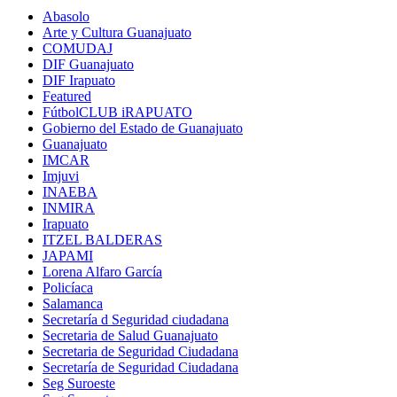
Abasolo
Arte y Cultura Guanajuato
COMUDAJ
DIF Guanajuato
DIF Irapuato
Featured
FútbolCLUB iRAPUATO
Gobierno del Estado de Guanajuato
Guanajuato
IMCAR
Imjuvi
INAEBA
INMIRA
Irapuato
ITZEL BALDERAS
JAPAMI
Lorena Alfaro García
Policíaca
Salamanca
Secretaría d Seguridad ciudadana
Secretaria de Salud Guanajuato
Secretaria de Seguridad Ciudadana
Secretaría de Seguridad Ciudadana
Seg Suroeste