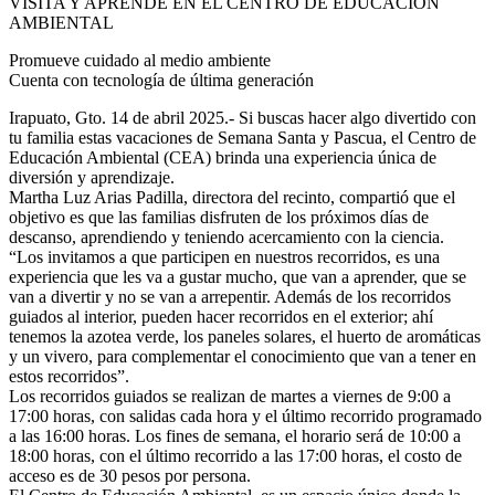
VISITA Y APRENDE EN EL CENTRO DE EDUCACIÓN
AMBIENTAL
Promueve cuidado al medio ambiente
Cuenta con tecnología de última generación
Irapuato, Gto. 14 de abril 2025.- Si buscas hacer algo divertido con
tu familia estas vacaciones de Semana Santa y Pascua, el Centro de
Educación Ambiental (CEA) brinda una experiencia única de
diversión y aprendizaje.
Martha Luz Arias Padilla, directora del recinto, compartió que el
objetivo es que las familias disfruten de los próximos días de
descanso, aprendiendo y teniendo acercamiento con la ciencia.
“Los invitamos a que participen en nuestros recorridos, es una
experiencia que les va a gustar mucho, que van a aprender, que se
van a divertir y no se van a arrepentir. Además de los recorridos
guiados al interior, pueden hacer recorridos en el exterior; ahí
tenemos la azotea verde, los paneles solares, el huerto de aromáticas
y un vivero, para complementar el conocimiento que van a tener en
estos recorridos”.
Los recorridos guiados se realizan de martes a viernes de 9:00 a
17:00 horas, con salidas cada hora y el último recorrido programado
a las 16:00 horas. Los fines de semana, el horario será de 10:00 a
18:00 horas, con el último recorrido a las 17:00 horas, el costo de
acceso es de 30 pesos por persona.