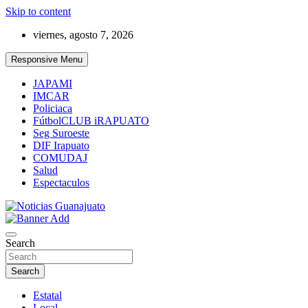
Skip to content
viernes, agosto 7, 2026
Responsive Menu
JAPAMI
IMCAR
Policiaca
FútbolCLUB iRAPUATO
Seg Suroeste
DIF Irapuato
COMUDAJ
Salud
Espectaculos
Noticias Guanajuato
Search
Search
Estatal
Local