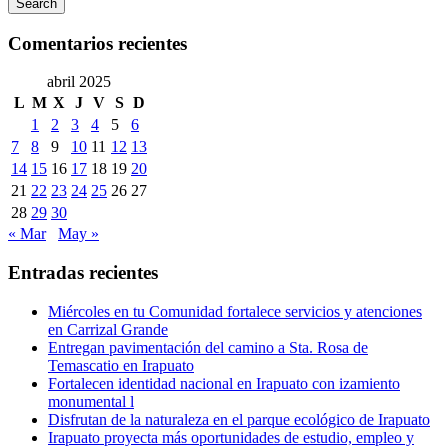
Search
Comentarios recientes
abril 2025
L
M
X
J
V
S
D
1
2
3
4
5
6
7
8
9
10
11
12
13
14
15
16
17
18
19
20
21
22
23
24
25
26
27
28
29
30
« Mar
May »
Entradas recientes
Miércoles en tu Comunidad fortalece servicios y atenciones
en Carrizal Grande
Entregan pavimentación del camino a Sta. Rosa de
Temascatio en Irapuato
Fortalecen identidad nacional en Irapuato con izamiento
monumental l
Disfrutan de la naturaleza en el parque ecológico de Irapuato
Irapuato proyecta más oportunidades de estudio, empleo y