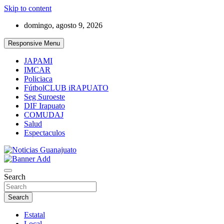
Skip to content
domingo, agosto 9, 2026
Responsive Menu
JAPAMI
IMCAR
Policiaca
FútbolCLUB iRAPUATO
Seg Suroeste
DIF Irapuato
COMUDAJ
Salud
Espectaculos
Noticias Guanajuato
Search
Search
Estatal
Local