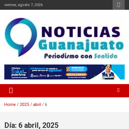
Skip
viernes, agosto 7, 2026
to
content
Noticias Guanajuato
Home
2025
abril
6
Día:
6 abril, 2025