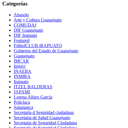
Categorías
Abasolo
Arte y Cultura Guanajuato
COMUDAJ
DIF Guanajuato
DIF Irapuato
Featured
FútbolCLUB iRAPUATO
Gobierno del Estado de Guanajuato
Guanajuato
IMCAR
Imjuvi
INAEBA
INMIRA
Irapuato
ITZEL BALDERAS
JAPAMI
Lorena Alfaro García
Policíaca
Salamanca
Secretaría d Seguridad ciudadana
Secretaria de Salud Guanajuato
Secretaria de Seguridad Ciudadana
Secretaría de Seguridad Ciudadana