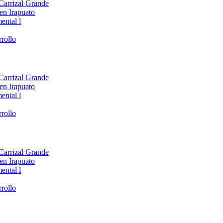
 Carrizal Grande
en Irapuato
ental l
rollo
 Carrizal Grande
en Irapuato
ental l
rollo
 Carrizal Grande
en Irapuato
ental l
rollo