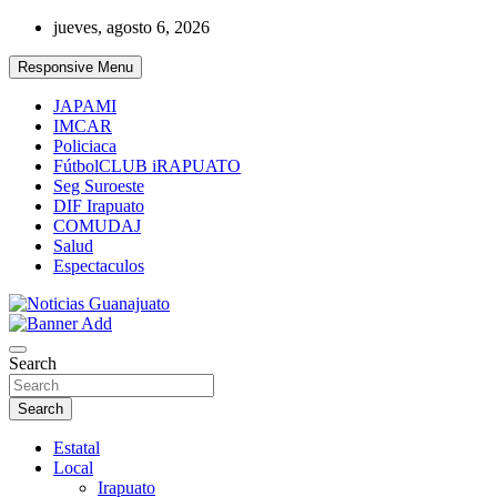
Skip
jueves, agosto 6, 2026
to
content
Responsive Menu
JAPAMI
IMCAR
Policiaca
FútbolCLUB iRAPUATO
Seg Suroeste
DIF Irapuato
COMUDAJ
Salud
Espectaculos
Noticias Guanajuato
Search
Search
Estatal
Local
Irapuato