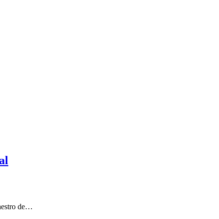
al
stro de…