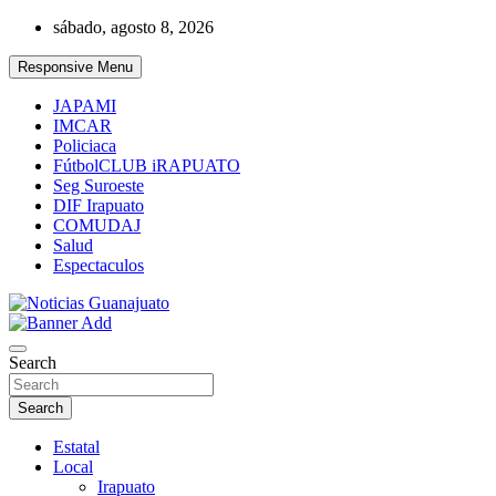
Skip
sábado, agosto 8, 2026
to
content
Responsive Menu
JAPAMI
IMCAR
Policiaca
FútbolCLUB iRAPUATO
Seg Suroeste
DIF Irapuato
COMUDAJ
Salud
Espectaculos
Noticias Guanajuato
Search
Search
Estatal
Local
Irapuato