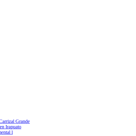
 Carrizal Grande
en Irapuato
ental l