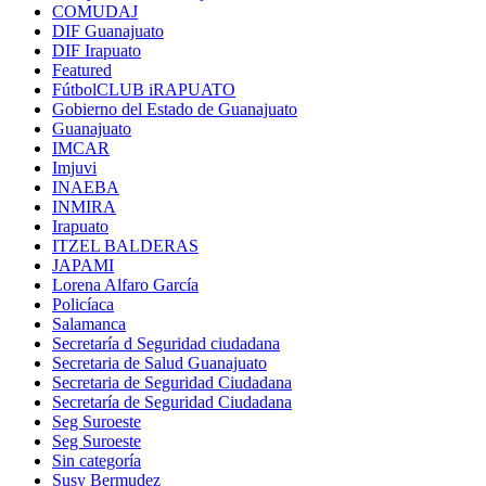
COMUDAJ
DIF Guanajuato
DIF Irapuato
Featured
FútbolCLUB iRAPUATO
Gobierno del Estado de Guanajuato
Guanajuato
IMCAR
Imjuvi
INAEBA
INMIRA
Irapuato
ITZEL BALDERAS
JAPAMI
Lorena Alfaro García
Policíaca
Salamanca
Secretaría d Seguridad ciudadana
Secretaria de Salud Guanajuato
Secretaria de Seguridad Ciudadana
Secretaría de Seguridad Ciudadana
Seg Suroeste
Seg Suroeste
Sin categoría
Susy Bermudez