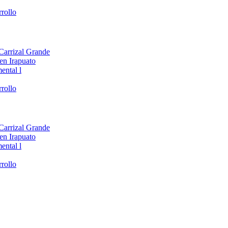
rollo
 Carrizal Grande
en Irapuato
ental l
rollo
 Carrizal Grande
en Irapuato
ental l
rollo