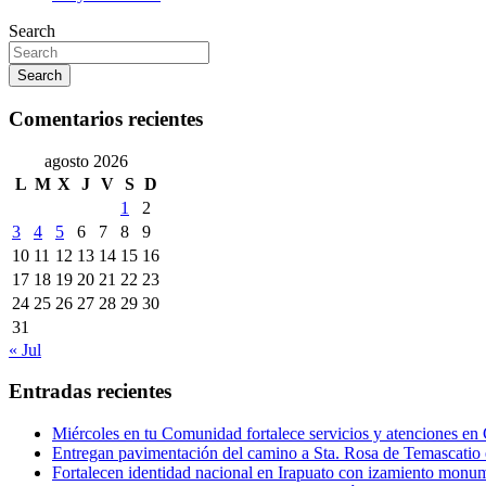
Search
Search
Comentarios recientes
agosto 2026
L
M
X
J
V
S
D
1
2
3
4
5
6
7
8
9
10
11
12
13
14
15
16
17
18
19
20
21
22
23
24
25
26
27
28
29
30
31
« Jul
Entradas recientes
Miércoles en tu Comunidad fortalece servicios y atenciones en
Entregan pavimentación del camino a Sta. Rosa de Temascatio 
Fortalecen identidad nacional en Irapuato con izamiento monum