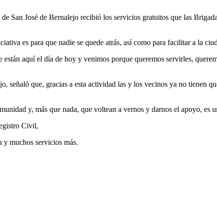
de San José de Bernalejo recibió los servicios gratuitos que las Brigad
ciativa es para que nadie se quede atrás, así como para facilitar a la c
e están aquí el día de hoy y venimos porque queremos servirles, quer
jo
,
señaló que, gracias a esta actividad l
as y l
os vecinos ya no tienen que
omunidad y
,
más que nada
,
que voltean a vernos y darnos el apoyo, es u
gistro Civil,
ca y muchos servicios
más.