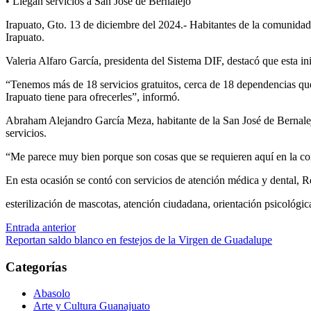
•
Llegan servicios a San José de Bernalejo
Irapuato,
Gto
.
13
de
diciembre
del 2024.-
Habitantes de l
a comunidad 
Irapuato.
Valeria Alfaro García, presidenta del Sistema DIF
, destacó que esta
ini
“Tenemos más de 18 servicios gratuitos, cerca de 18 dependencias qu
Irapuato tiene para ofrecerles”,
inform
ó.
Abraham Alejandro García
Meza, habitante de la San José de
Bernale
servicios.
“Me parece muy bien porque son cosas que se requieren aquí en la c
En esta ocasión se contó con servicios de atención médica y dental, Re
esterilización de mascotas, atención ciudadana, orientación psicológi
Navegación
Entrada anterior
Reportan saldo blanco en festejos de la Virgen de Guadalupe
de
entradas
Categorías
Abasolo
Arte y Cultura Guanajuato