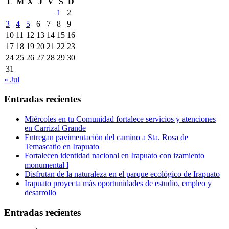
L
M
X
J
V
S
D
1
2
3
4
5
6
7
8
9
10
11
12
13
14
15
16
17
18
19
20
21
22
23
24
25
26
27
28
29
30
31
« Jul
Entradas recientes
Miércoles en tu Comunidad fortalece servicios y atenciones
en Carrizal Grande
Entregan pavimentación del camino a Sta. Rosa de
Temascatio en Irapuato
Fortalecen identidad nacional en Irapuato con izamiento
monumental l
Disfrutan de la naturaleza en el parque ecológico de Irapuato
Irapuato proyecta más oportunidades de estudio, empleo y
desarrollo
Entradas recientes