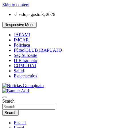
Skip to content
sábado, agosto 8, 2026
Responsive Menu
JAPAMI
IMCAR
Policiaca
FútbolCLUB iRAPUATO
Seg Suroeste
DIF Irapuato
COMUDAJ
Salud
Espectaculos
Noticias Guanajuato
Search
Search
Estatal
Local