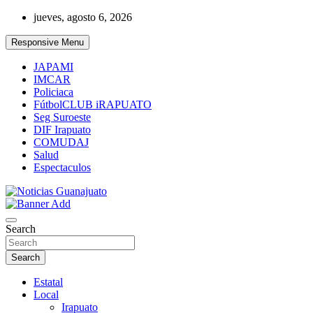
Skip
jueves, agosto 6, 2026
to
content
Responsive Menu
JAPAMI
IMCAR
Policiaca
FútbolCLUB iRAPUATO
Seg Suroeste
DIF Irapuato
COMUDAJ
Salud
Espectaculos
Noticias Guanajuato
Search
Search
Estatal
Local
Irapuato