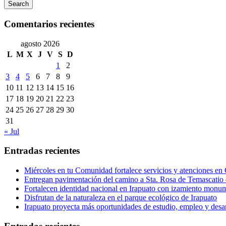
Search
Comentarios recientes
agosto 2026
L
M
X
J
V
S
D
1
2
3
4
5
6
7
8
9
10
11
12
13
14
15
16
17
18
19
20
21
22
23
24
25
26
27
28
29
30
31
« Jul
Entradas recientes
Miércoles en tu Comunidad fortalece servicios y atenciones en
Entregan pavimentación del camino a Sta. Rosa de Temascatio 
Fortalecen identidad nacional en Irapuato con izamiento monum
Disfrutan de la naturaleza en el parque ecológico de Irapuato
Irapuato proyecta más oportunidades de estudio, empleo y desar