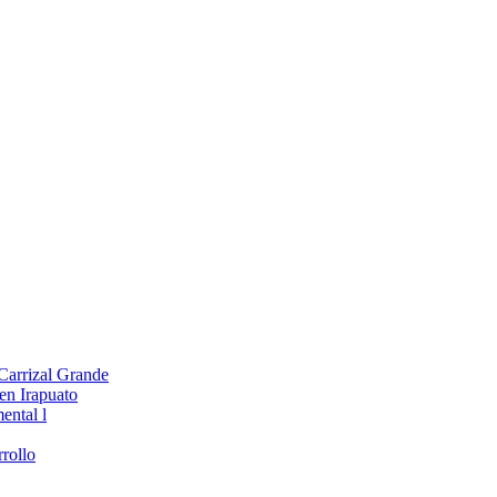
 Carrizal Grande
en Irapuato
ental l
rollo