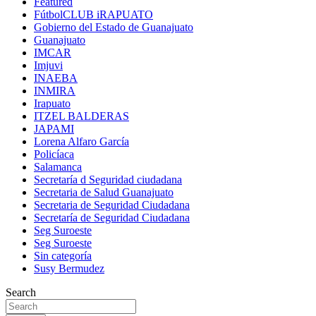
Featured
FútbolCLUB iRAPUATO
Gobierno del Estado de Guanajuato
Guanajuato
IMCAR
Imjuvi
INAEBA
INMIRA
Irapuato
ITZEL BALDERAS
JAPAMI
Lorena Alfaro García
Policíaca
Salamanca
Secretaría d Seguridad ciudadana
Secretaria de Salud Guanajuato
Secretaria de Seguridad Ciudadana
Secretaría de Seguridad Ciudadana
Seg Suroeste
Seg Suroeste
Sin categoría
Susy Bermudez
Search