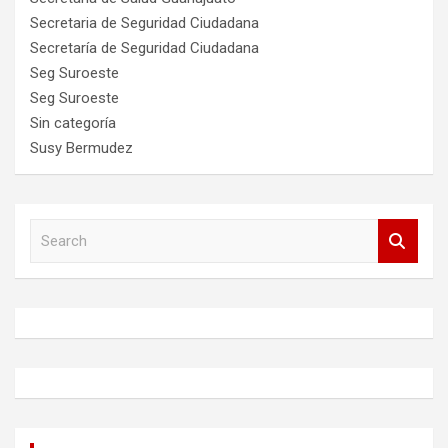
Secretaria de Seguridad Ciudadana
Secretaría de Seguridad Ciudadana
Seg Suroeste
Seg Suroeste
Sin categoría
Susy Bermudez
S
e
a
r
c
h