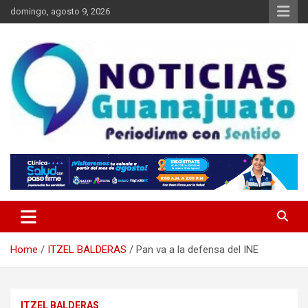
Skip
domingo, agosto 9, 2026
to
content
Noticias Guanajuato
Home
ITZEL BALDERAS
Pan va a la defensa del INE
ITZEL BALDERAS