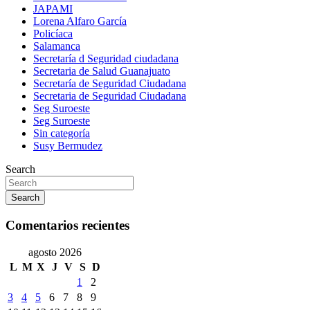
JAPAMI
Lorena Alfaro García
Policíaca
Salamanca
Secretaría d Seguridad ciudadana
Secretaria de Salud Guanajuato
Secretaría de Seguridad Ciudadana
Secretaria de Seguridad Ciudadana
Seg Suroeste
Seg Suroeste
Sin categoría
Susy Bermudez
Search
Search
Comentarios recientes
agosto 2026
L
M
X
J
V
S
D
1
2
3
4
5
6
7
8
9