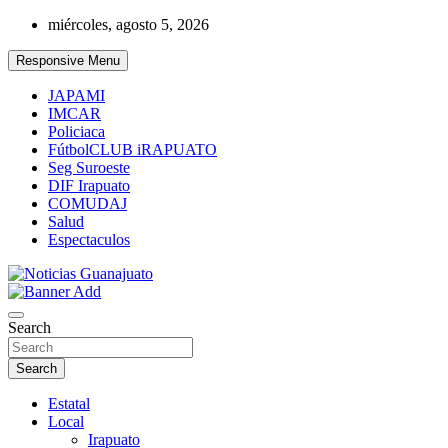
Skip
miércoles, agosto 5, 2026
to
content
Responsive Menu
JAPAMI
IMCAR
Policiaca
FútbolCLUB iRAPUATO
Seg Suroeste
DIF Irapuato
COMUDAJ
Salud
Espectaculos
Noticias Guanajuato
Search
Search
Estatal
Local
Irapuato