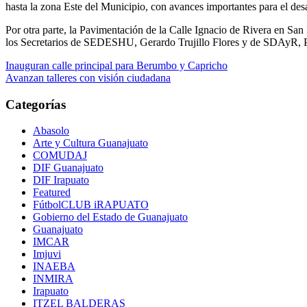
hasta la zona Este del Municipio, con avances importantes para el desa
Por otra parte, la Pavimentación de la Calle Ignacio de Rivera en San
los Secretarios de SEDESHU, Gerardo Trujillo Flores y de SDAyR, P
Navegación
Inauguran calle principal para Berumbo y Capricho
Avanzan talleres con visión ciudadana
de
entradas
Categorías
Abasolo
Arte y Cultura Guanajuato
COMUDAJ
DIF Guanajuato
DIF Irapuato
Featured
FútbolCLUB iRAPUATO
Gobierno del Estado de Guanajuato
Guanajuato
IMCAR
Imjuvi
INAEBA
INMIRA
Irapuato
ITZEL BALDERAS