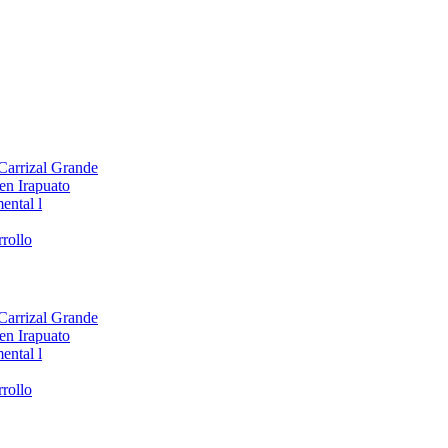
 Carrizal Grande
en Irapuato
ental l
rollo
 Carrizal Grande
en Irapuato
ental l
rollo