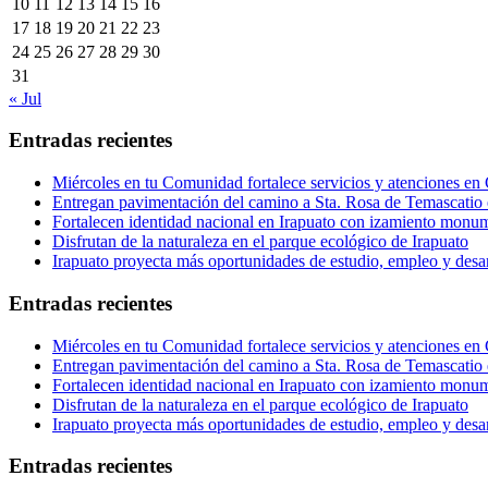
10
11
12
13
14
15
16
17
18
19
20
21
22
23
24
25
26
27
28
29
30
31
« Jul
Entradas recientes
Miércoles en tu Comunidad fortalece servicios y atenciones en
Entregan pavimentación del camino a Sta. Rosa de Temascatio 
Fortalecen identidad nacional en Irapuato con izamiento monum
Disfrutan de la naturaleza en el parque ecológico de Irapuato
Irapuato proyecta más oportunidades de estudio, empleo y desar
Entradas recientes
Miércoles en tu Comunidad fortalece servicios y atenciones en
Entregan pavimentación del camino a Sta. Rosa de Temascatio 
Fortalecen identidad nacional en Irapuato con izamiento monum
Disfrutan de la naturaleza en el parque ecológico de Irapuato
Irapuato proyecta más oportunidades de estudio, empleo y desar
Entradas recientes