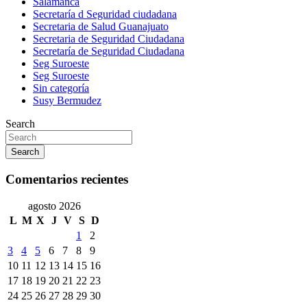
Salamanca
Secretaría d Seguridad ciudadana
Secretaria de Salud Guanajuato
Secretaria de Seguridad Ciudadana
Secretaría de Seguridad Ciudadana
Seg Suroeste
Seg Suroeste
Sin categoría
Susy Bermudez
Search
Search
Comentarios recientes
agosto 2026
L
M
X
J
V
S
D
1
2
3
4
5
6
7
8
9
10
11
12
13
14
15
16
17
18
19
20
21
22
23
24
25
26
27
28
29
30