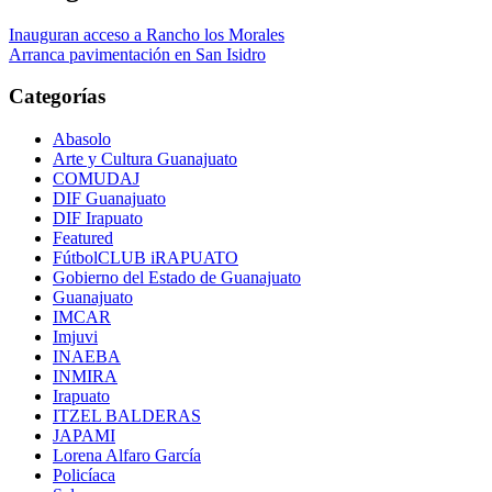
Inauguran acceso a Rancho los Morales
Arranca pavimentación en San Isidro
Categorías
Abasolo
Arte y Cultura Guanajuato
COMUDAJ
DIF Guanajuato
DIF Irapuato
Featured
FútbolCLUB iRAPUATO
Gobierno del Estado de Guanajuato
Guanajuato
IMCAR
Imjuvi
INAEBA
INMIRA
Irapuato
ITZEL BALDERAS
JAPAMI
Lorena Alfaro García
Policíaca