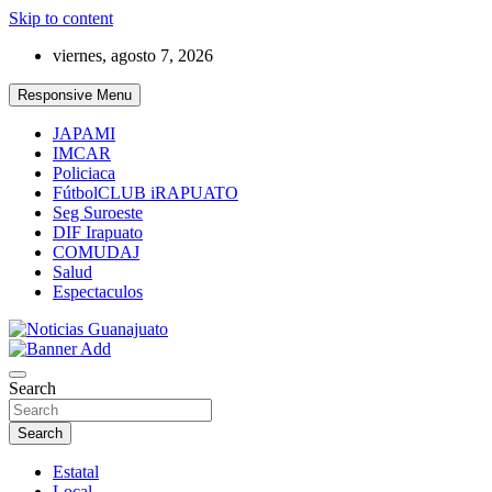
Skip to content
viernes, agosto 7, 2026
Responsive Menu
JAPAMI
IMCAR
Policiaca
FútbolCLUB iRAPUATO
Seg Suroeste
DIF Irapuato
COMUDAJ
Salud
Espectaculos
Noticias Guanajuato
Search
Search
Estatal
Local