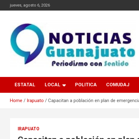
Skip
jueves, agosto 6, 2026
to
content
Noticias Guanajuato
ESTATAL
LOCAL
POLITICA
COMUDAJ
Home
Irapuato
Capacitan a población en plan de emergenci
IRAPUATO