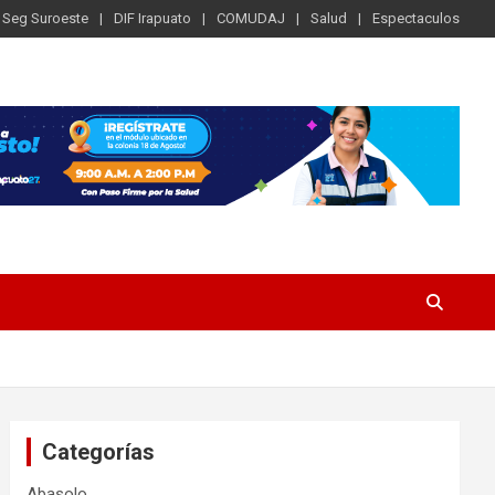
Seg Suroeste
DIF Irapuato
COMUDAJ
Salud
Espectaculos
Categorías
Abasolo