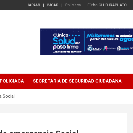
JAPAMI
IMCAR
Policiaca
FútbolCLUB iRAPUATO
POLICÍACA
SECRETARIA DE SEGURIDAD CIUDADANA
a Social