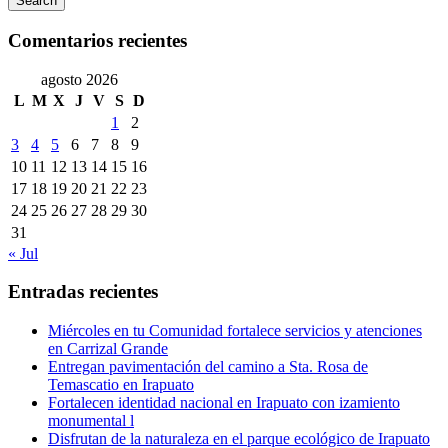
Search
Comentarios recientes
agosto 2026
L
M
X
J
V
S
D
1
2
3
4
5
6
7
8
9
10
11
12
13
14
15
16
17
18
19
20
21
22
23
24
25
26
27
28
29
30
31
« Jul
Entradas recientes
Miércoles en tu Comunidad fortalece servicios y atenciones
en Carrizal Grande
Entregan pavimentación del camino a Sta. Rosa de
Temascatio en Irapuato
Fortalecen identidad nacional en Irapuato con izamiento
monumental l
Disfrutan de la naturaleza en el parque ecológico de Irapuato