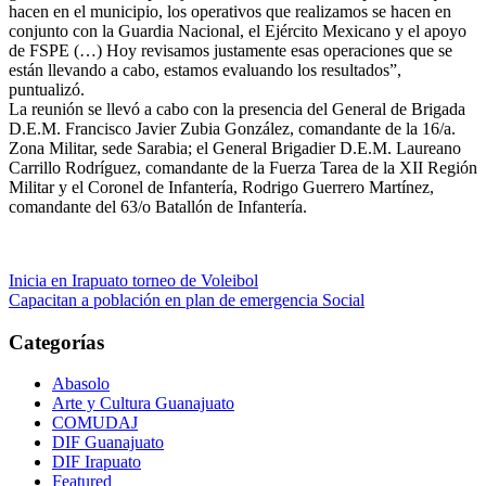
hacen en el municipio, los operativos que realizamos se hacen en
conjunto con la Guardia Nacional, el Ejército Mexicano y el apoyo
de FSPE (…) Hoy revisamos justamente esas operaciones que se
están llevando a cabo, estamos evaluando los resultados”,
puntualizó.
La reunión se llevó a cabo con la presencia del General de Brigada
D.E.M. Francisco Javier Zubia González, comandante de la 16/a.
Zona Militar, sede Sarabia; el General Brigadier D.E.M. Laureano
Carrillo Rodríguez, comandante de la Fuerza Tarea de la XII Región
Militar y el Coronel de Infantería, Rodrigo Guerrero Martínez,
comandante del 63/o Batallón de Infantería.
Navegación
Inicia en Irapuato torneo de Voleibol
Capacitan a población en plan de emergencia Social
de
entradas
Categorías
Abasolo
Arte y Cultura Guanajuato
COMUDAJ
DIF Guanajuato
DIF Irapuato
Featured