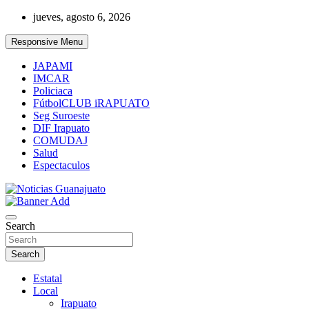
Skip
jueves, agosto 6, 2026
to
content
Responsive Menu
JAPAMI
IMCAR
Policiaca
FútbolCLUB iRAPUATO
Seg Suroeste
DIF Irapuato
COMUDAJ
Salud
Espectaculos
Noticias Guanajuato
Search
Search
Estatal
Local
Irapuato