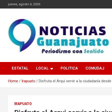
Skip
jueves, agosto 6, 2026
to
content
Noticias Guanajuato
ESTATAL
LOCAL
POLITICA
COMUDAJ
Home
Irapuato
Disfruta el Arqui servir a la ciudadanía desde
IRAPUATO