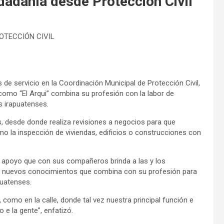
iudadanía desde Protección Civil
ROTECCIÓN CIVIL
 de servicio en la Coordinación Municipal de Protección Civil,
omo “El Arqui” combina su profesión con la labor de
as irapuatenses.
s, desde donde realiza revisiones a negocios para que
o la inspección de viviendas, edificios o construcciones con
 el apoyo que con sus compañeros brinda a las y los
do nuevos conocimientos que combina con su profesión para
puatenses.
 como en la calle, donde tal vez nuestra principal función e
o e la gente”, enfatizó.