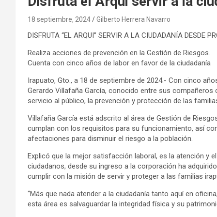
Disfruta el Arqui servir a la c
18 septiembre, 2024
Gilberto Herrera Navarro
DISFRUTA “EL ARQUI” SERVIR A LA CIUDADANÍA DESDE P
Realiza acciones de prevención en la Gestión de Riesgos.
Cuenta con cinco años de labor en favor de la ciudadanía
Irapuato, Gto., a 18 de septiembre de 2024.- Con cinco años
Gerardo Villafaña García, conocido entre sus compañeros c
servicio al público, la prevención y protección de las famili
Villafaña García está adscrito al área de Gestión de Riesgo
cumplan con los requisitos para su funcionamiento, así com
afectaciones para disminuir el riesgo a la población.
Explicó que la mejor satisfacción laboral, es la atención y
ciudadanos, desde su ingreso a la corporación ha adquiri
cumplir con la misión de servir y proteger a las familias ira
“Más que nada atender a la ciudadanía tanto aquí en oficina,
esta área es salvaguardar la integridad física y su patrimoni