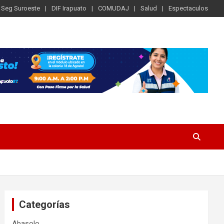
Seg Suroeste
DIF Irapuato
COMUDAJ
Salud
Espectaculos
Categorías
Abasolo