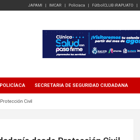
JAPAMI
IMCAR
Policiaca
FútbolCLUB iRAPUATO
POLICÍACA
SECRETARIA DE SEGURIDAD CIUDADANA
 Protección Civil