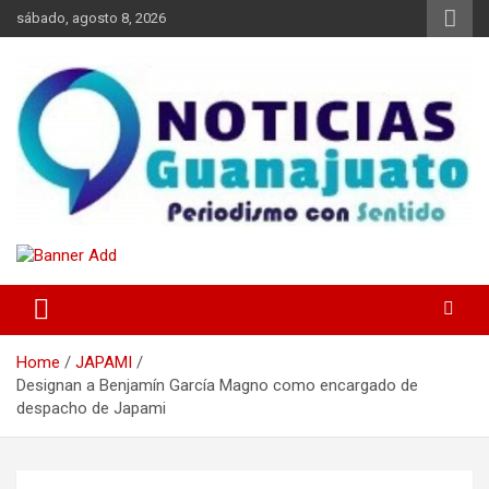
Skip
sábado, agosto 8, 2026
to
content
Noticias Guanajuato
Home
JAPAMI
Designan a Benjamín García Magno como encargado de
despacho de Japami