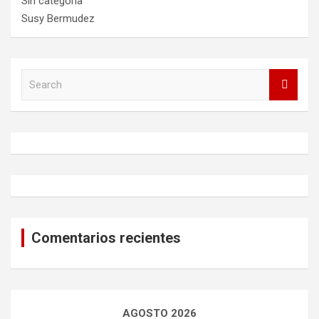
Sin categoría
Susy Bermudez
S
e
a
r
c
h
Comentarios recientes
AGOSTO 2026