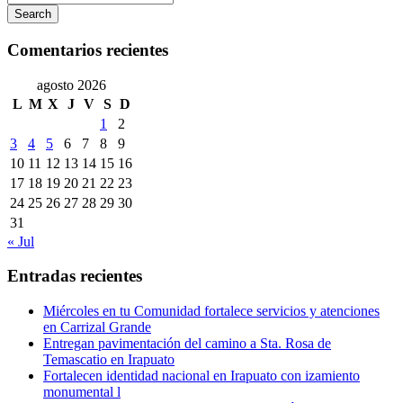
Search
Comentarios recientes
agosto 2026
L
M
X
J
V
S
D
1
2
3
4
5
6
7
8
9
10
11
12
13
14
15
16
17
18
19
20
21
22
23
24
25
26
27
28
29
30
31
« Jul
Entradas recientes
Miércoles en tu Comunidad fortalece servicios y atenciones
en Carrizal Grande
Entregan pavimentación del camino a Sta. Rosa de
Temascatio en Irapuato
Fortalecen identidad nacional en Irapuato con izamiento
monumental l