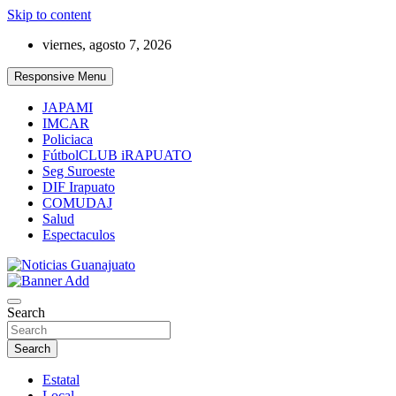
Skip to content
viernes, agosto 7, 2026
Responsive Menu
JAPAMI
IMCAR
Policiaca
FútbolCLUB iRAPUATO
Seg Suroeste
DIF Irapuato
COMUDAJ
Salud
Espectaculos
Noticias Guanajuato
Search
Search
Estatal
Local