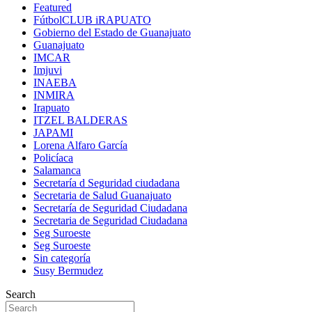
Featured
FútbolCLUB iRAPUATO
Gobierno del Estado de Guanajuato
Guanajuato
IMCAR
Imjuvi
INAEBA
INMIRA
Irapuato
ITZEL BALDERAS
JAPAMI
Lorena Alfaro García
Policíaca
Salamanca
Secretaría d Seguridad ciudadana
Secretaria de Salud Guanajuato
Secretaría de Seguridad Ciudadana
Secretaria de Seguridad Ciudadana
Seg Suroeste
Seg Suroeste
Sin categoría
Susy Bermudez
Search