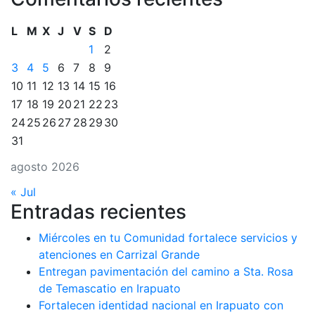
L
M
X
J
V
S
D
1
2
3
4
5
6
7
8
9
10
11
12
13
14
15
16
17
18
19
20
21
22
23
24
25
26
27
28
29
30
31
agosto 2026
« Jul
Entradas recientes
Miércoles en tu Comunidad fortalece servicios y
atenciones en Carrizal Grande
Entregan pavimentación del camino a Sta. Rosa
de Temascatio en Irapuato
Fortalecen identidad nacional en Irapuato con