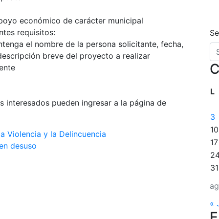
apoyo económico de carácter municipal
tes requisitos:
Se
ontenga el nombre de la persona solicitante, fecha,
 descripción breve del proyecto a realizar
C
gente
L
os interesados pueden ingresar a la página de
3
10
a Violencia y la Delincuencia
17
 en desuso
2
31
ag
« 
E