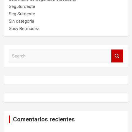
Seg Suroeste
Seg Suroeste
Sin categoría
Susy Bermudez
S
e
a
r
c
h
Comentarios recientes