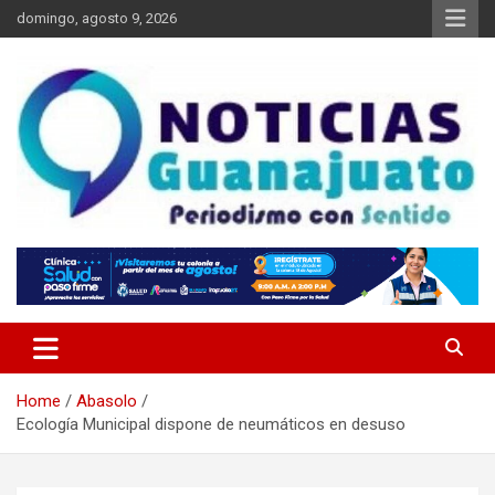
Skip
domingo, agosto 9, 2026
to
content
Noticias Guanajuato
Home
Abasolo
Ecología Municipal dispone de neumáticos en desuso