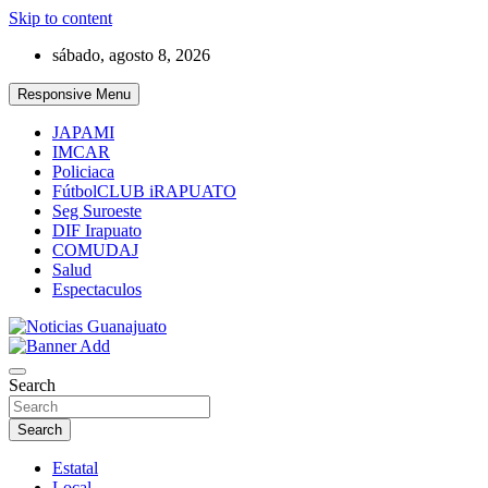
Skip to content
sábado, agosto 8, 2026
Responsive Menu
JAPAMI
IMCAR
Policiaca
FútbolCLUB iRAPUATO
Seg Suroeste
DIF Irapuato
COMUDAJ
Salud
Espectaculos
Noticias Guanajuato
Search
Search
Estatal
Local