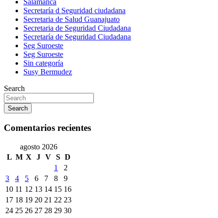
Salamanca
Secretaría d Seguridad ciudadana
Secretaria de Salud Guanajuato
Secretaria de Seguridad Ciudadana
Secretaría de Seguridad Ciudadana
Seg Suroeste
Seg Suroeste
Sin categoría
Susy Bermudez
Search
Search
Comentarios recientes
agosto 2026
L
M
X
J
V
S
D
1
2
3
4
5
6
7
8
9
10
11
12
13
14
15
16
17
18
19
20
21
22
23
24
25
26
27
28
29
30