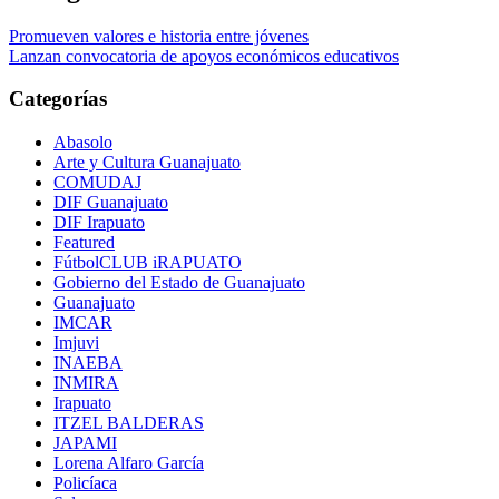
Promueven valores e historia entre jóvenes
Lanzan convocatoria de apoyos económicos educativos
Categorías
Abasolo
Arte y Cultura Guanajuato
COMUDAJ
DIF Guanajuato
DIF Irapuato
Featured
FútbolCLUB iRAPUATO
Gobierno del Estado de Guanajuato
Guanajuato
IMCAR
Imjuvi
INAEBA
INMIRA
Irapuato
ITZEL BALDERAS
JAPAMI
Lorena Alfaro García
Policíaca